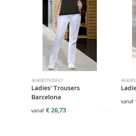
4040857920607
404085
Ladies' Trousers
Ladie
Barcelona
vanaf
€ 26,73
vanaf