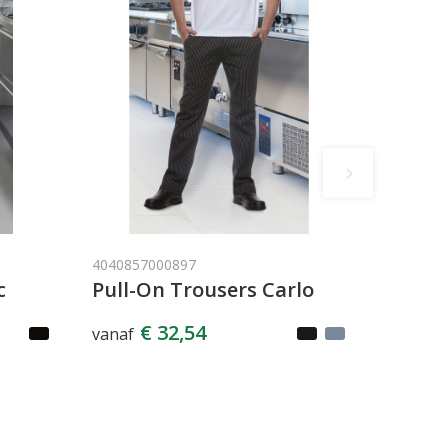
4040857000897
c
Pull-On Trousers Carlo
€ 32,54
vanaf