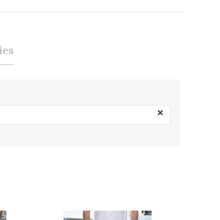
ies
×