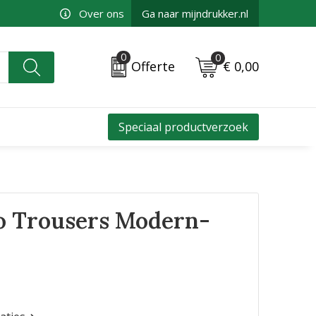
Over ons
Ga naar mijndrukker.nl
0
0
€ 0,00
Offerte
Speciaal productverzoek
no Trousers Modern-