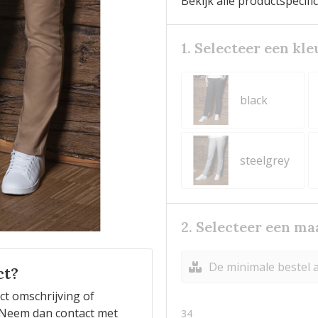
Bekijk alle productspecifi
1. Selecteer een kle
black
steelgrey
2. Selecteer een ma
De minimale bestel a
ct?
ct omschrijving of
n? Neem dan contact met
34