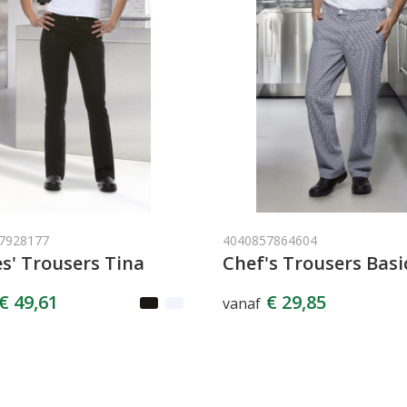
7928177
4040857864604
s' Trousers Tina
Chef's Trousers Basi
€ 49,61
€ 29,85
vanaf