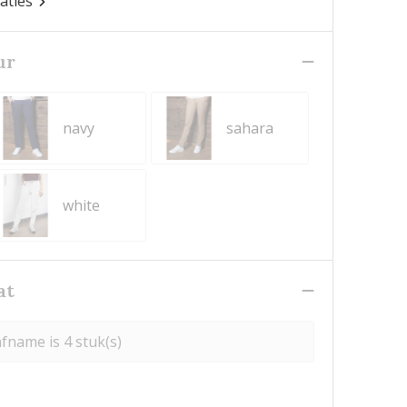
caties
ur
navy
sahara
white
at
fname is 4 stuk(s)