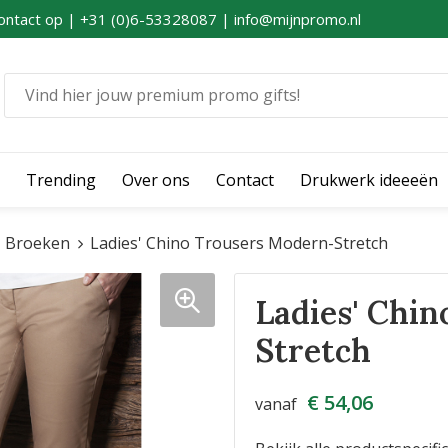
ontact op | +31 (0)6-53328087 | info@mijnpromo.nl
Trending
Over ons
Contact
Drukwerk ideeeën
Broeken
Ladies' Chino Trousers Modern-Stretch
Ladies' Chi
Stretch
€ 54,06
vanaf