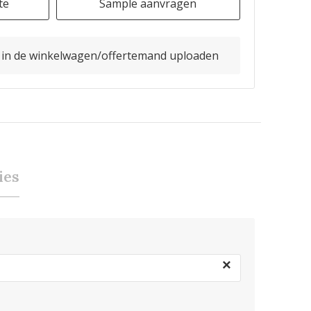
te
Sample aanvragen
o in de winkelwagen/offertemand uploaden
ies
×