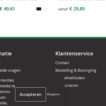
€ 49,61
€ 29,85
vanaf
matie
Klantenservice
s
Contact
elde vragen
Bestelling & Bezorging
rief
Betaalmethoden
rtenties
Retourneren
 media te
seren.
Weigeren
 van
edia,