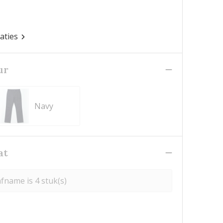
caties
ur
Navy
at
fname is 4 stuk(s)