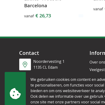
Barcelona
vanaf
€ 26,73
vanaf
Contact
Infor
Noordervesting 1
Over on
1135 CL Edam
Veelgest
Nieuwsb
+31 6 53328087
We gebruiken cookies om content en adve
te personaliseren, om functies voor social
bieden en om ons websiteverkeer te analy
info@mijnpromo.nl
Ook delen we informatie over uw gebruik
onze site met onze partners voor social m