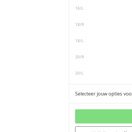
16/L
18/R
18/L
20/R
20/L
Selecteer jouw opties voo