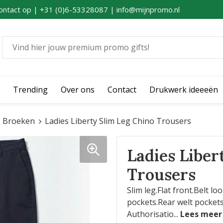
ontact op | +31 (0)6-53328087 | info@mijnpromo.nl
Trending
Over ons
Contact
Drukwerk ideeeën
Broeken
Ladies Liberty Slim Leg Chino Trousers
Ladies Liber
Trousers
Slim leg.Flat front.Belt lo
pockets.Rear welt pockets
Authorisatio
...