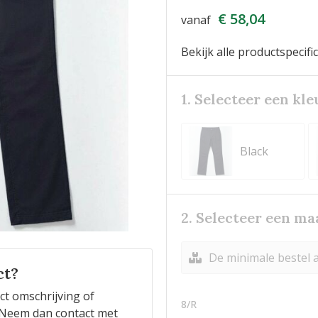
€ 58,04
vanaf
Bekijk alle productspecifi
1. Selecteer een kle
Black
2. Selecteer een ma
De minimale bestel a
ct?
ct omschrijving of
8/R
n? Neem dan contact met