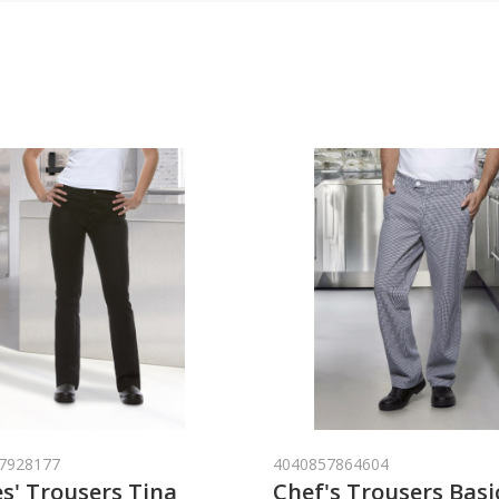
7928177
4040857864604
s' Trousers Tina
Chef's Trousers Basi