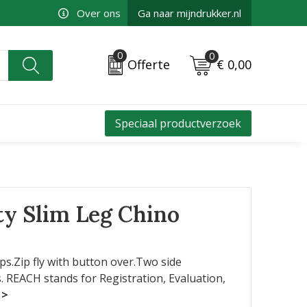
Over ons
Ga naar mijndrukker.nl
0
0
€ 0,00
Offerte
Speciaal productverzoek
ty Slim Leg Chino
ops.Zip fly with button over.Two side
. REACH stands for Registration, Evaluation,