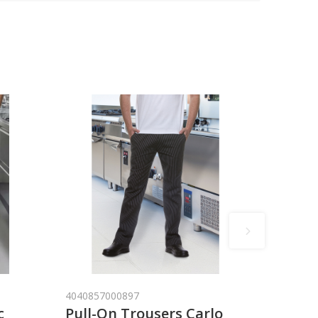
4040857000897
c
Pull-On Trousers Carlo