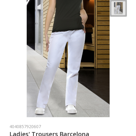
4040857920607
Ladies' Trousers Barcelona