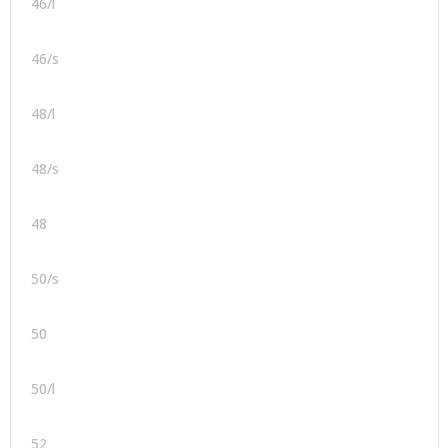
46/l
46/s
48/l
48/s
48
50/s
50
50/l
52