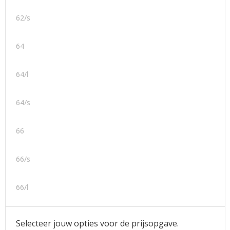
62/s
64
64/l
64/s
66
66/s
66/l
Selecteer jouw opties voor de prijsopgave.