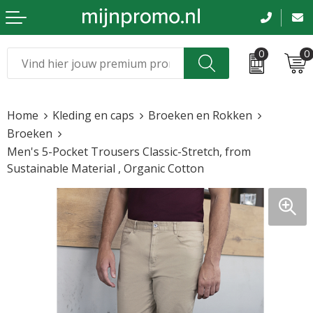
0
0
Kerst
Relatiegeschenken
Home
Kleding en caps
Broeken en Rokken
Sinterklaas
Kleding & caps
Broeken
Men's 5-Pocket Trousers Classic-Stretch, from
Voetbal, EK en WK
Sportkleding
Sustainable Material , Organic Cotton
Werkkleding
Tassen en reizen
Beurs en evenementen
Bloemen en planten