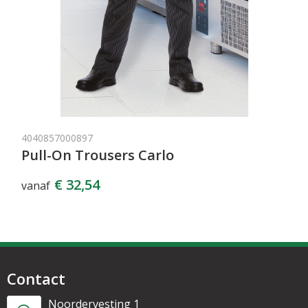
4040857000897
Pull-On Trousers Carlo
€ 32,54
vanaf
Contact
Noordervesting 1