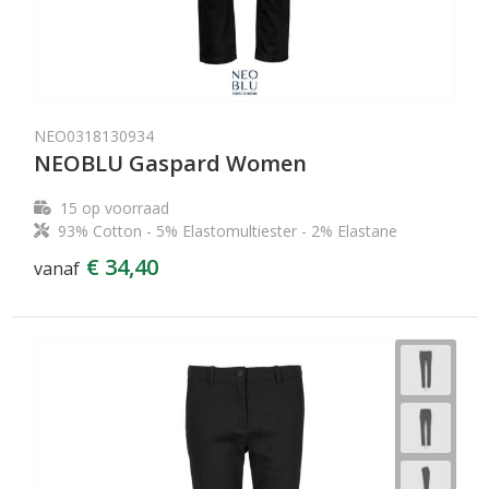
NEO0318130934
NEOBLU Gaspard Women
15
op voorraad
93% Cotton - 5% Elastomultiester - 2% Elastane
€ 34,40
vanaf