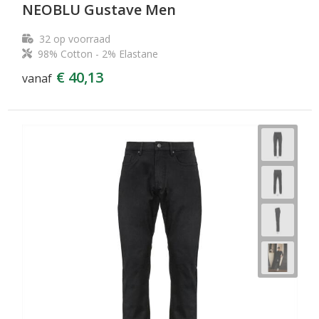
NEOBLU Gustave Men
32
op voorraad
98% Cotton - 2% Elastane
€ 40,13
vanaf