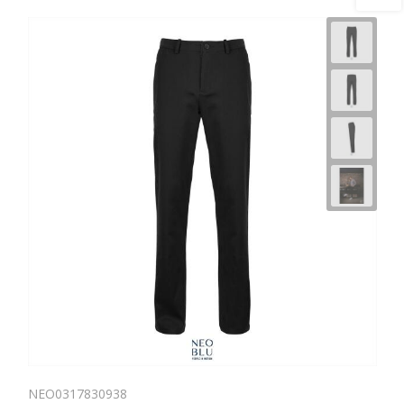
NEO0317830938