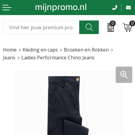
0
0
Kerst
Relatiegeschenken
Home
Kleding en caps
Broeken en Rokken
Sinterklaas
Kleding & caps
Jeans
Ladies Performance Chino Jeans
Voetbal, EK en WK
Sportkleding
Werkkleding
Tassen en reizen
Beurs en evenementen
Bloemen en planten