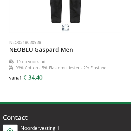
NEO0318030938
NEOBLU Gaspard Men
19
op voorraad
93% Cotton - 5% Elastomultiester - 2% Elastane
€ 34,40
vanaf
Contact
Noordervesting 1