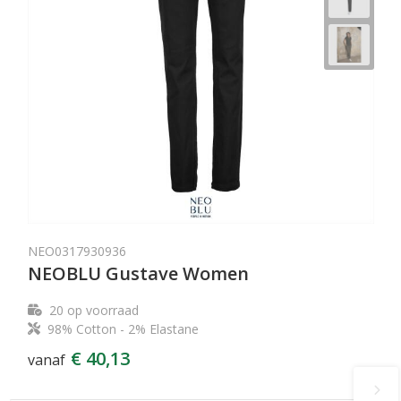
NEO0317930936
NEOBLU Gustave Women
20
op voorraad
98% Cotton - 2% Elastane
€ 40,13
vanaf