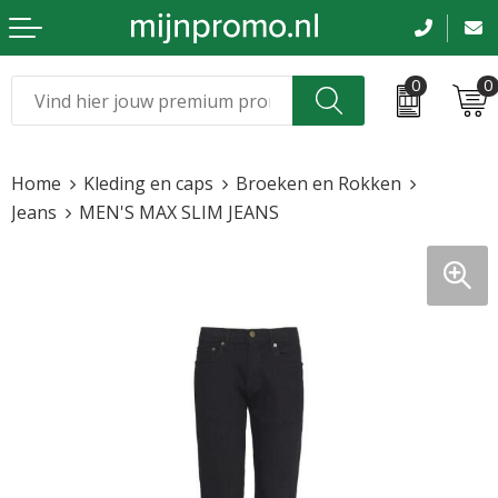
0
0
Kerst
Relatiegeschenken
Home
Kleding en caps
Broeken en Rokken
Sinterklaas
Kleding & caps
Jeans
MEN'S MAX SLIM JEANS
Voetbal, EK en WK
Sportkleding
Werkkleding
Tassen en reizen
Beurs en evenementen
Bloemen en planten