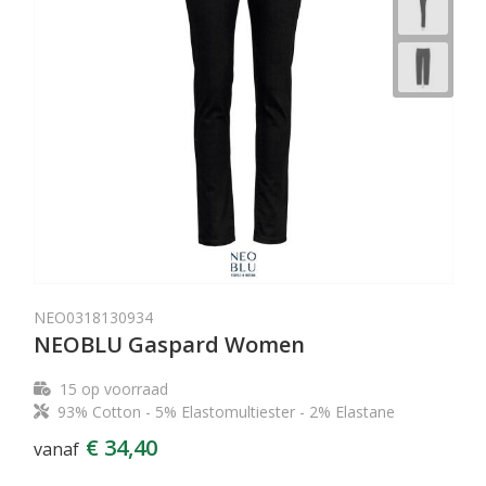
NEO0318130934
NEOBLU Gaspard Women
15
op voorraad
93% Cotton - 5% Elastomultiester - 2% Elastane
€ 34,40
vanaf