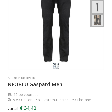
NEO0318030938
NEOBLU Gaspard Men
19
op voorraad
93% Cotton - 5% Elastomultiester - 2% Elastane
€ 34,40
vanaf