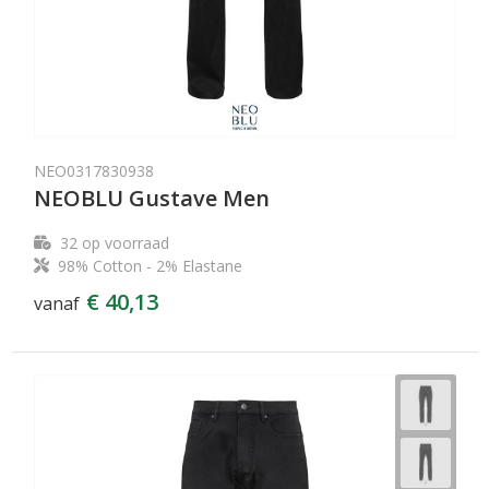
NEO0317830938
NEOBLU Gustave Men
32
op voorraad
98% Cotton - 2% Elastane
€ 40,13
vanaf