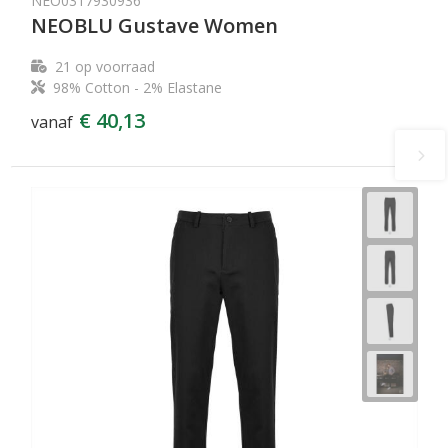
NEO0317930936
NEOBLU Gustave Women
21
op voorraad
98% Cotton - 2% Elastane
€ 40,13
vanaf