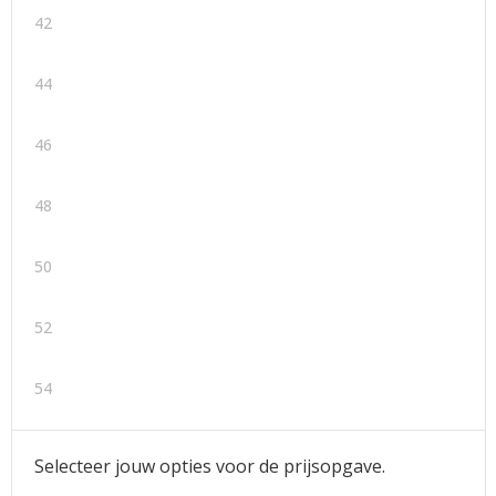
42
44
46
48
50
52
54
Selecteer jouw opties voor de prijsopgave.