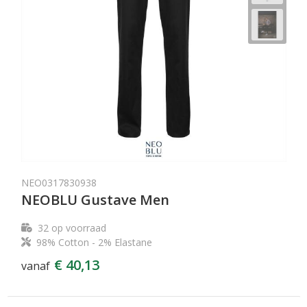
NEO0317830938
NEOBLU Gustave Men
32
op voorraad
98% Cotton - 2% Elastane
€ 40,13
vanaf