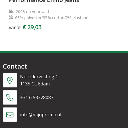
2003
op voorraad
63% polyester/35% cotton/2% elastane.
€ 29,03
vanaf
Contact
Noordervesting 1
1135 CL Edam
+31 6 53328087
info@mijnpromo.nl