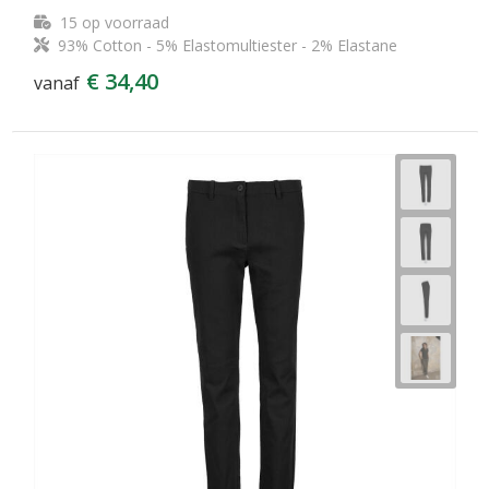
15
op voorraad
93% Cotton - 5% Elastomultiester - 2% Elastane
€ 34,40
vanaf