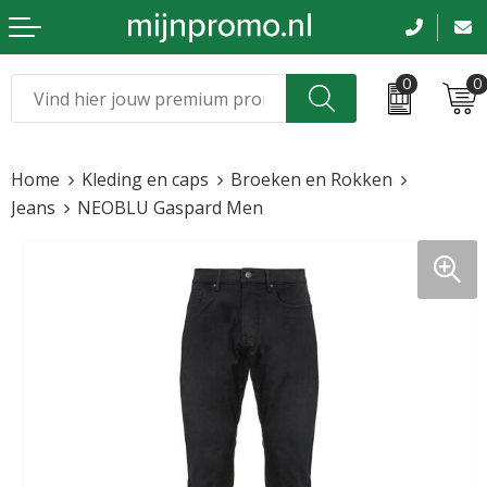
0
0
Kerst
Relatiegeschenken
Home
Kleding en caps
Broeken en Rokken
Sinterklaas
Kleding & caps
Jeans
NEOBLU Gaspard Men
Voetbal, EK en WK
Sportkleding
Werkkleding
Tassen en reizen
Beurs en evenementen
Bloemen en planten