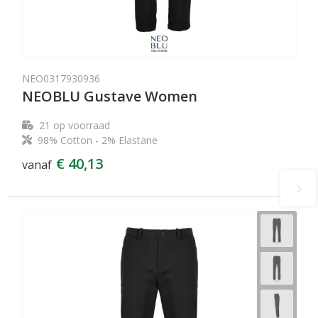
NEO0317930936
NEOBLU Gustave Women
21
op voorraad
98% Cotton - 2% Elastane
€ 40,13
vanaf