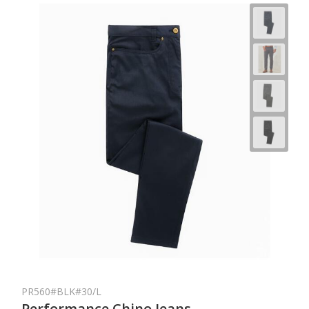
PR560#BLK#30/L
Performance Chino Jeans