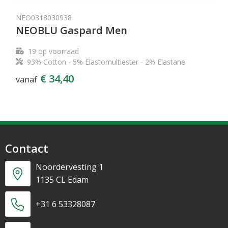
NEO0318030938
NEOBLU Gaspard Men
19
op voorraad
93% Cotton - 5% Elastomultiester - 2% Elastane
€ 34,40
vanaf
Contact
Noordervesting 1
1135 CL Edam
+31 6 53328087