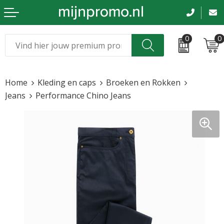
0
0
Kerst
Relatiegeschenken
Home
Kleding en caps
Broeken en Rokken
Sinterklaas
Kleding & caps
Jeans
Performance Chino Jeans
Voetbal, EK en WK
Sportkleding
Werkkleding
Tassen en reizen
Beurs en evenementen
Bloemen en planten