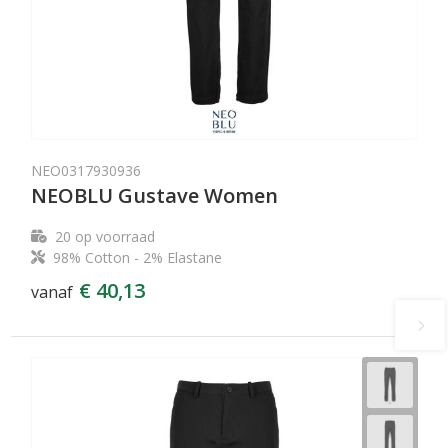
NEO0317930936
NEOBLU Gustave Women
20
op voorraad
98% Cotton - 2% Elastane
€ 40,13
vanaf