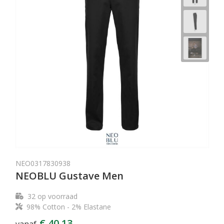
NEO0317830938
NEOBLU Gustave Men
32
op voorraad
98% Cotton - 2% Elastane
€ 40,13