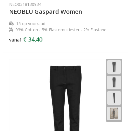
NEO0318130934
NEOBLU Gaspard Women
15
op voorraad
93% Cotton - 5% Elastomultiester - 2% Elastane
€ 34,40
vanaf