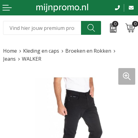
0
0
Kerst
Relatiegeschenken
Home
Kleding en caps
Broeken en Rokken
Sinterklaas
Kleding & caps
Jeans
WALKER
Voetbal, EK en WK
Sportkleding
Werkkleding
Tassen en reizen
Beurs en evenementen
Bloemen en planten