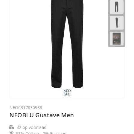
NEO0317830938
NEOBLU Gustave Men
32
op voorraad
98% Cotton - 2% Elastane