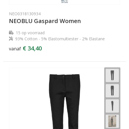
NEO0318130934
NEOBLU Gaspard Women
15
op voorraad
93% Cotton - 5% Elastomultiester - 2% Elastane
€ 34,40
vanaf