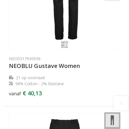
NEO0317930936
NEOBLU Gustave Women
21
op voorraad
98% Cotton - 2% Elastane
€ 40,13
vanaf