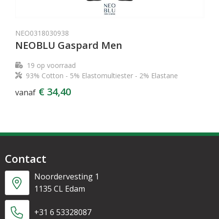
NEO0318030938
NEOBLU Gaspard Men
19
op voorraad
93% Cotton - 5% Elastomultiester - 2% Elastane
€ 34,40
vanaf
Contact
Noordervesting 1
1135 CL Edam
+31 6 53328087