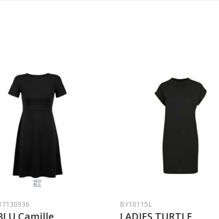
17130936
BY10115L
LU Camille
LADIES TURTLE