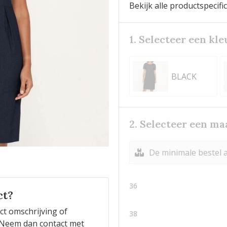
Bekijk alle productspecifi
1. Selecteer een kle
BLACK
2. Selecteer een ma
De minimale bestel a
36
ct?
ct omschrijving of
38
n? Neem dan contact met