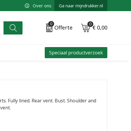
Over ons
Ga naar mijndrukker.nl
0
0
€ 0,00
Offerte
Speciaal productverzoek
ts. Fully lined. Rear vent. Bust. Shoulder and
 vent.