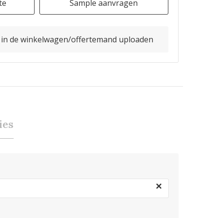
te
Sample aanvragen
o in de winkelwagen/offertemand uploaden
ies
×