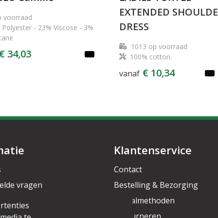
EXTENDED SHOULD
 voorraad
DRESS
Polyester - 23% Viscose - 3%
tane
1013
op voorraad
€ 34,03
100% cotton.
€ 10,34
vanaf
matie
Klantenservice
s
Contact
elde vragen
Bestelling & Bezorging
rief
Betaalmethoden
rtenties
Retourneren
 media te