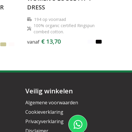
ER
DRESS
194
op voorraad
100% organic certified Ringspun
combed cotton.
€ 13,70
vanaf
Veilig winkelen
Algemene voorwaarden
Cookieverklaring
Privacyverklaring
Disclaimer