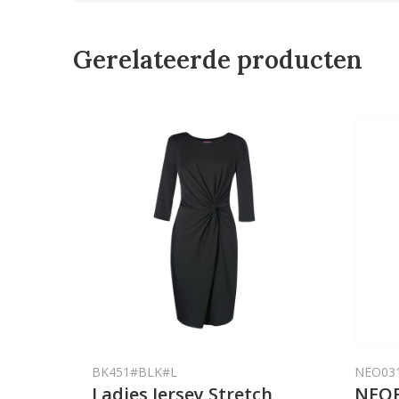
Gerelateerde producten
BK451#BLK#L
NEO03
Ladies Jersey Stretch
NEOB