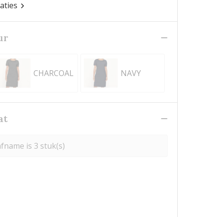
caties
ur
CHARCOAL
NAVY
at
fname is 3 stuk(s)