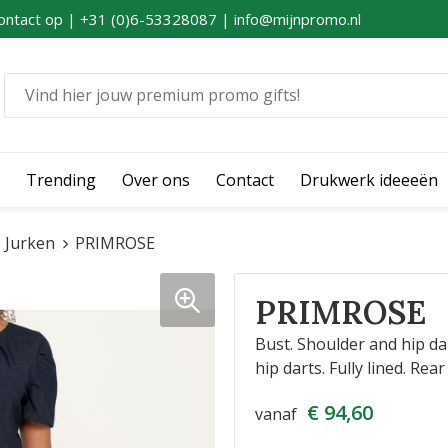
ontact op | +31 (0)6-53328087 | info@mijnpromo.nl
Trending
Over ons
Contact
Drukwerk ideeeën
Jurken
PRIMROSE
PRIMROSE
Bust. Shoulder and hip dar
hip darts. Fully lined. Rear
€ 94,60
vanaf