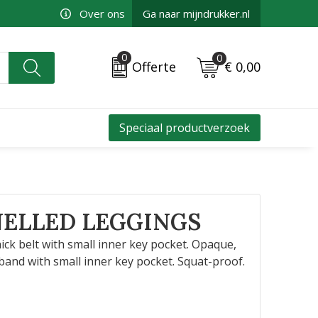
Over ons
Ga naar mijndrukker.nl
0
0
€ 0,00
Offerte
Speciaal productverzoek
NELLED LEGGINGS
ick belt with small inner key pocket. Opaque,
tband with small inner key pocket. Squat-proof.