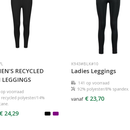
7L
K943#BLK#10
N'S RECYCLED
Ladies Leggings
 LEGGINGS
141
op voorraad
92% polyester/8% spandex.
op voorraad
€ 23,70
recycled polyester/14%
vanaf
tane.
€ 24,29