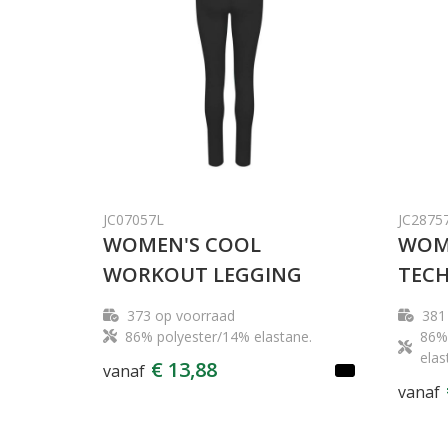
JC07057L
JC2875
WOMEN'S COOL
WOME
WORKOUT LEGGING
TECH
373
op voorraad
381
86% polyester/14% elastane.
86% 
elas
€ 13,88
vanaf
vanaf