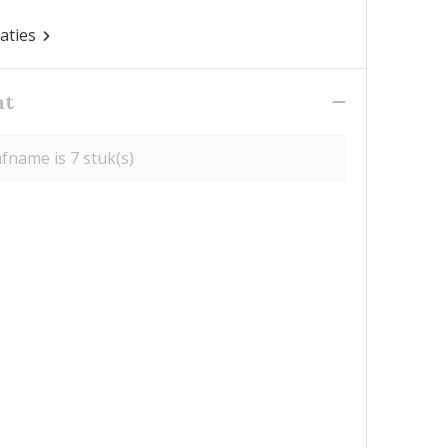
caties
at
fname is 7 stuk(s)