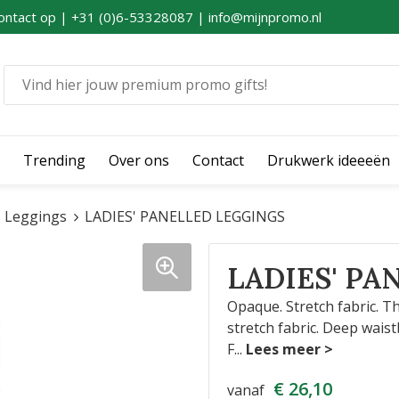
ontact op | +31 (0)6-53328087 | info@mijnpromo.nl
Trending
Over ons
Contact
Drukwerk ideeeën
Leggings
LADIES' PANELLED LEGGINGS
LADIES' PA
Opaque. Stretch fabric. Th
stretch fabric. Deep wais
F
...
€ 26,10
vanaf