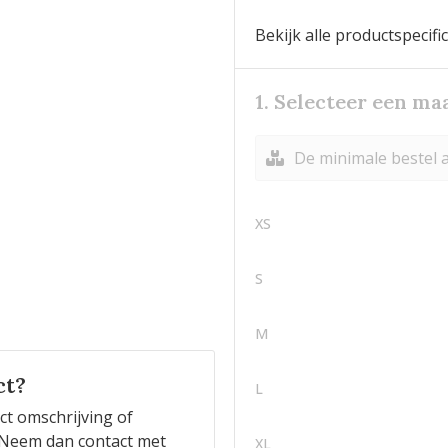
Bekijk alle productspecifi
1. Selecteer een ma
De minimale bestel a
XS
S
M
ct?
L
ct omschrijving of
n? Neem dan contact met
XL