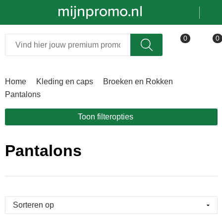
Kerst
Relatiegeschenken
0
0
Sinterklaas
Kleding & caps
Home
Kleding en caps
Broeken en Rokken
Voetbal, EK en WK
Sportkleding
Pantalons
Werkkleding
Toon filteropties
Tassen en reizen
Pantalons
Beurs en evenementen
Bloemen en planten
Horeca