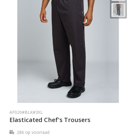
AF020#BLK#3XL
Elasticated Chef's Trousers
286
op voorraad