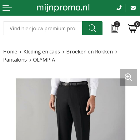
0
0
Kerst
Relatiegeschenken
Home
Kleding en caps
Broeken en Rokken
Sinterklaas
Kleding & caps
Pantalons
OLYMPIA
Voetbal, EK en WK
Sportkleding
Werkkleding
Tassen en reizen
Beurs en evenementen
Bloemen en planten