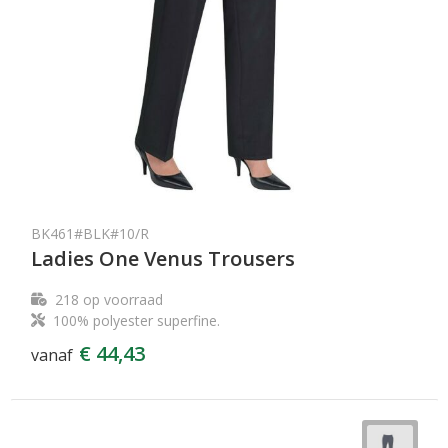
BK461#BLK#10/R
Ladies One Venus Trousers
218
op voorraad
100% polyester superfine.
€ 44,43
vanaf