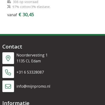
306
op voorraad
97% cotton/3% elastane.
€ 30,45
vanaf
Contact
Noordervesting 1
1135 CL Edam
+31 6 53328087
info@mijnpromo.nl
Informatie