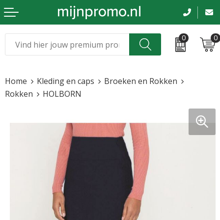
0
0
Kerst
Relatiegeschenken
Home
Kleding en caps
Broeken en Rokken
Sinterklaas
Kleding & caps
Rokken
HOLBORN
Voetbal, EK en WK
Sportkleding
Werkkleding
Tassen en reizen
Beurs en evenementen
Bloemen en planten