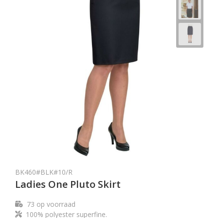
BK460#BLK#10/R
Ladies One Pluto Skirt
73
op voorraad
100% polyester superfine.