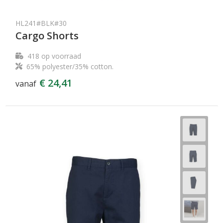
HL241#BLK#30
Cargo Shorts
418
op voorraad
65% polyester/35% cotton.
€ 24,41
vanaf