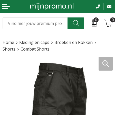
0
0
Kerst
Relatiegeschenken
Home
Kleding en caps
Broeken en Rokken
Sinterklaas
Kleding & caps
Shorts
Combat Shorts
Voetbal, EK en WK
Sportkleding
Werkkleding
Tassen en reizen
Beurs en evenementen
Bloemen en planten