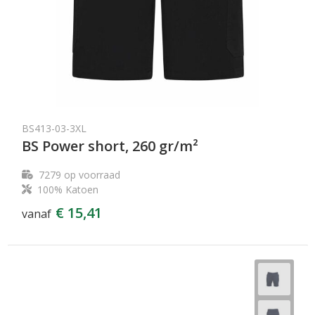
BS413-03-3XL
BS Power short, 260 gr/m²
7279
op voorraad
100% Katoen
€ 15,41
vanaf