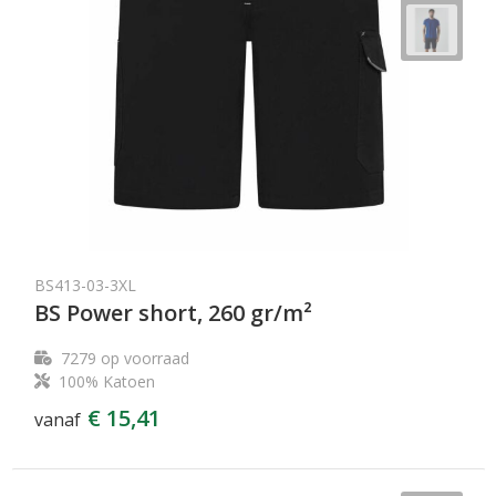
BS413-03-3XL
BS Power short, 260 gr/m²
7279
op voorraad
100% Katoen
€ 15,41
vanaf