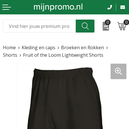
0
0
Kerst
Relatiegeschenken
Home
Kleding en caps
Broeken en Rokken
Sinterklaas
Kleding & caps
Shorts
Fruit of the Loom Lightweight Shorts
Voetbal, EK en WK
Sportkleding
Werkkleding
Tassen en reizen
Beurs en evenementen
Bloemen en planten