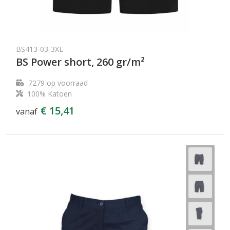
BS413-03-3XL
BS Power short, 260 gr/m²
7279
op voorraad
100% Katoen
€ 15,41
vanaf