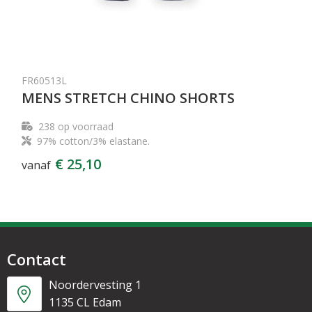
FR60513L
MENS STRETCH CHINO SHORTS
238
op voorraad
97% cotton/3% elastane.
€ 25,10
vanaf
Contact
Noordervesting 1
1135 CL Edam