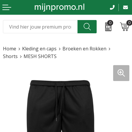
0
0
Kerst
Relatiegeschenken
Home
Kleding en caps
Broeken en Rokken
Sinterklaas
Kleding & caps
Shorts
MESH SHORTS
Voetbal, EK en WK
Sportkleding
Werkkleding
Tassen en reizen
Beurs en evenementen
Bloemen en planten