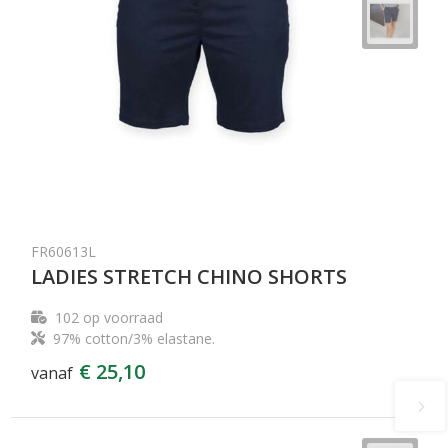
FR60613L
LADIES STRETCH CHINO SHORTS
102
op voorraad
97% cotton/3% elastane.
€ 25,10
vanaf