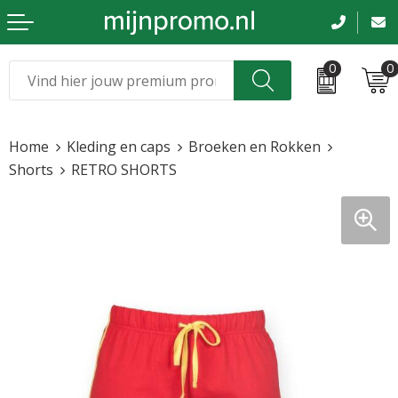
0
0
Kerst
Relatiegeschenken
Home
Kleding en caps
Broeken en Rokken
Sinterklaas
Kleding & caps
Shorts
RETRO SHORTS
Voetbal, EK en WK
Sportkleding
Werkkleding
Tassen en reizen
Beurs en evenementen
Bloemen en planten