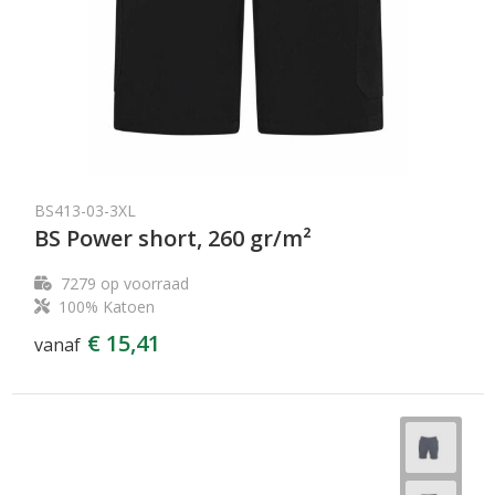
BS413-03-3XL
BS Power short, 260 gr/m²
7279
op voorraad
100% Katoen
€ 15,41
vanaf