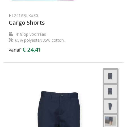
HL241#BLK#30
Cargo Shorts
418
op voorraad
65% polyester/35% cotton.
€ 24,41
vanaf