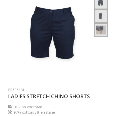
FR60613L
LADIES STRETCH CHINO SHORTS
102
op voorraad
97% cotton/3% elastane.