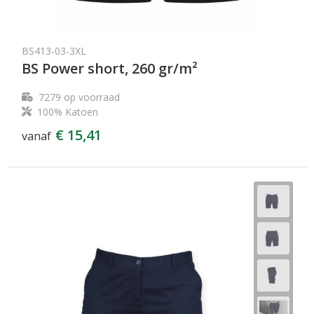
BS413-03-3XL
BS Power short, 260 gr/m²
7279
op voorraad
100% Katoen
€ 15,41
vanaf