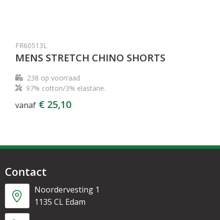
FR60513L
MENS STRETCH CHINO SHORTS
238
op voorraad
97% cotton/3% elastane.
€ 25,10
vanaf
Contact
Noordervesting 1
1135 CL Edam