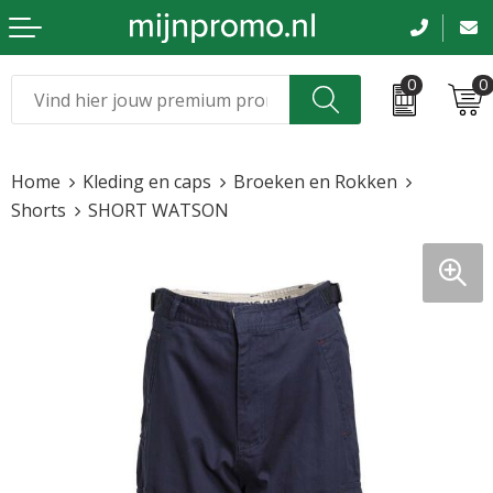
0
0
Kerst
Relatiegeschenken
Home
Kleding en caps
Broeken en Rokken
Sinterklaas
Kleding & caps
Shorts
SHORT WATSON
Voetbal, EK en WK
Sportkleding
Werkkleding
Tassen en reizen
Beurs en evenementen
Bloemen en planten