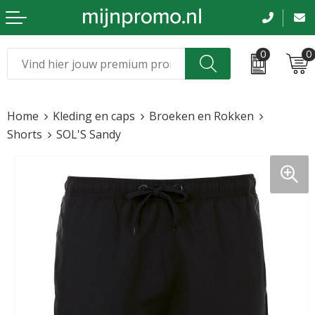
0
0
Kerst
Relatiegeschenken
Home
Kleding en caps
Broeken en Rokken
Sinterklaas
Kleding & caps
Shorts
SOL'S Sandy
Voetbal, EK en WK
Sportkleding
Werkkleding
Tassen en reizen
Beurs en evenementen
Bloemen en planten