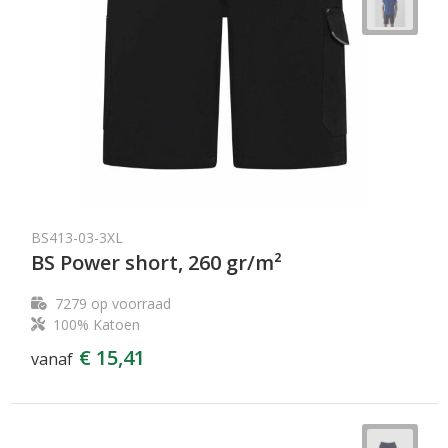
BS413-03-3XL
BS Power short, 260 gr/m²
7279
op voorraad
100% Katoen
€ 15,41
vanaf