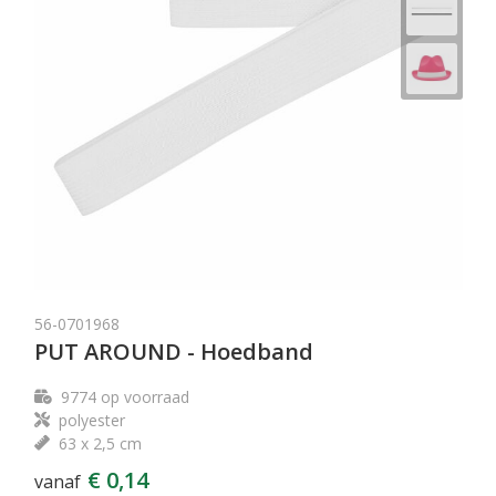
56-0701968
PUT AROUND - Hoedband
9774
op voorraad
polyester
63 x 2,5 cm
€ 0,14
vanaf