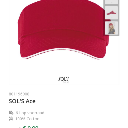
801196908
SOL'S Ace
61
op voorraad
100% Cotton