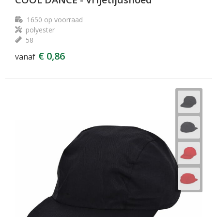
1650
op voorraad
polyester
58
€ 0,86
vanaf