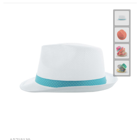
AP718139