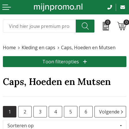
0
0
Kerst
Relatiegeschenken
Home
Kleding en caps
Caps, Hoeden en Mutsen
Sinterklaas
Kleding & caps
Toon filteropties
Voetbal, EK en WK
Sportkleding
Werkkleding
Caps, Hoeden en Mutsen
Tassen en reizen
Beurs en evenementen
1
2
3
4
5
6
Volgende
Bloemen en planten