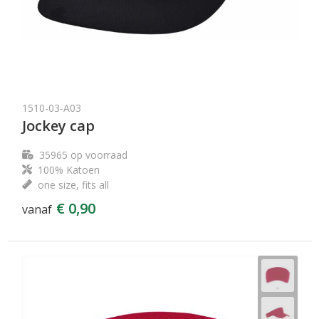
1510-03-A03
Jockey cap
35965
op voorraad
100% Katoen
one size, fits all
€ 0,90
vanaf