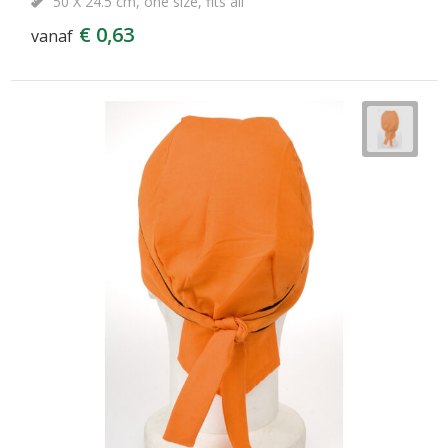
50 X 24.5 cm, one size, fits all
€ 0,63
vanaf