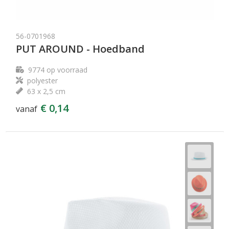
56-0701968
PUT AROUND - Hoedband
9774
op voorraad
polyester
63 x 2,5 cm
€ 0,14
vanaf