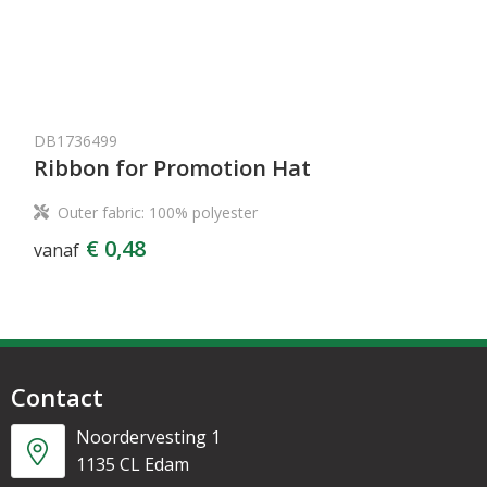
DB1736499
Ribbon for Promotion Hat
Outer fabric: 100% polyester
€ 0,48
vanaf
Contact
Noordervesting 1
1135 CL Edam