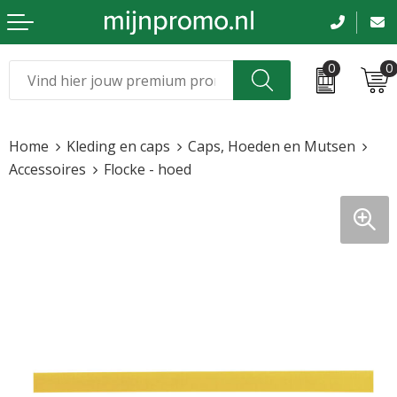
0
0
Kerst
Relatiegeschenken
Home
Kleding en caps
Caps, Hoeden en Mutsen
Sinterklaas
Kleding & caps
Accessoires
Flocke - hoed
Voetbal, EK en WK
Sportkleding
Werkkleding
Tassen en reizen
Beurs en evenementen
Bloemen en planten