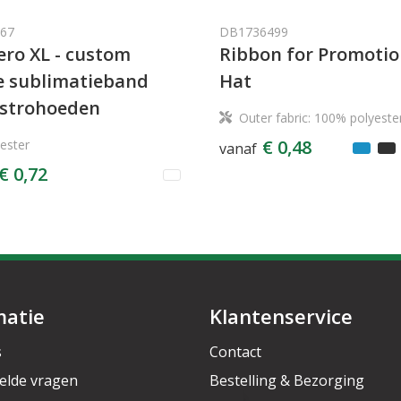
67
DB1736499
ero XL - custom
Ribbon for Promoti
 sublimatieband
Hat
 strohoeden
Outer fabric: 100% polyeste
€ 0,48
ester
vanaf
€ 0,72
matie
Klantenservice
s
Contact
elde vragen
Bestelling & Bezorging