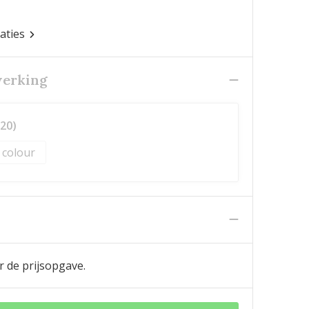
caties
werking
20)
l colour
n
r de prijsopgave.