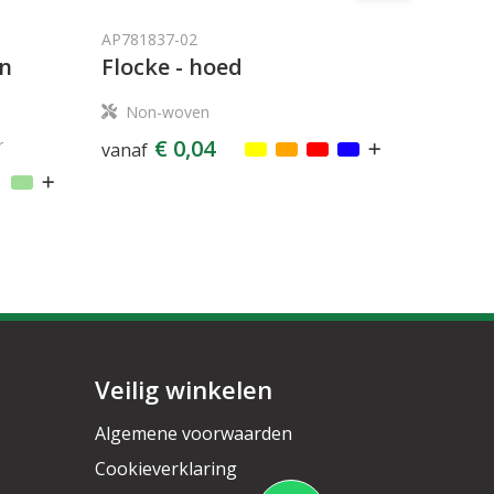
AP781837-02
on
Flocke - hoed
Non-woven
€ 0,04
r
vanaf
Veilig winkelen
Algemene voorwaarden
Cookieverklaring