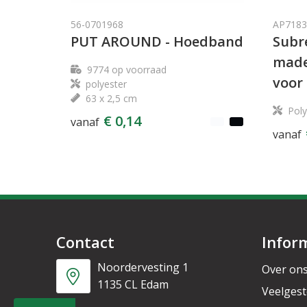
56-0701968
AP7183
PUT AROUND - Hoedband
Subr
made
9774
op voorraad
voor
polyester
63 x 2,5 cm
Poly
€ 0,14
vanaf
vanaf
Contact
Infor
Noordervesting 1
Over on
1135 CL Edam
Veelgest