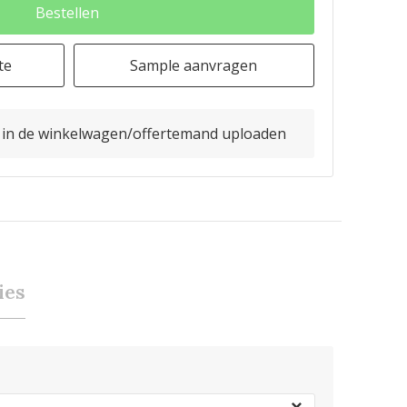
Bestellen
te
Sample aanvragen
o in de winkelwagen/offertemand uploaden
ies