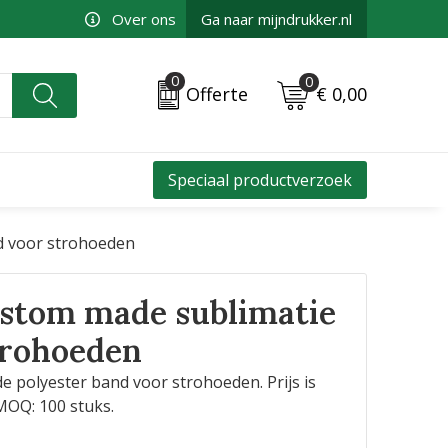
Over ons
Ga naar mijndrukker.nl
0
0
€ 0,00
Offerte
Speciaal productverzoek
d voor strohoeden
ustom made sublimatie
trohoeden
polyester band voor strohoeden. Prijs is
 MOQ: 100 stuks.