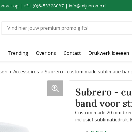
ontact op | +31 (0)6-53328087 | info@mijnpromo.nl
Trending
Over ons
Contact
Drukwerk ideeeën
sen
Accessoires
Subrero - custom made sublimatie ban
Subrero - c
band voor s
Custom made 20 mm brede 
inclusief sublimatiedruk.