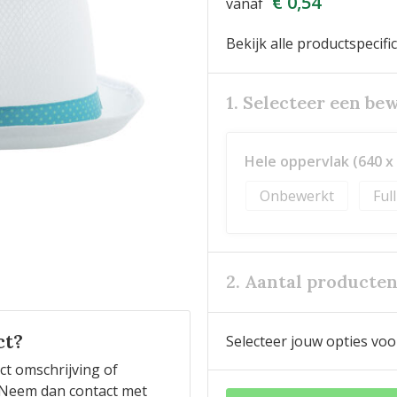
€ 0,54
vanaf
Bekijk alle productspecifi
1. Selecteer een be
Hele oppervlak (640 x 
Onbewerkt
Ful
2. Aantal producte
ct?
Selecteer jouw opties voo
ct omschrijving of
n? Neem dan contact met