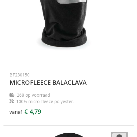
BF230150
MICROFLEECE BALACLAVA
268
op voorraad
100% micro-fleece polyester.
€ 4,79
vanaf