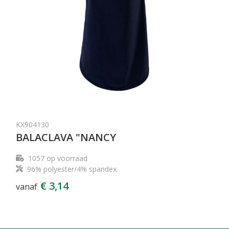
KX904130
BALACLAVA "NANCY
1057
op voorraad
96% polyester/4% spandex.
€ 3,14
vanaf