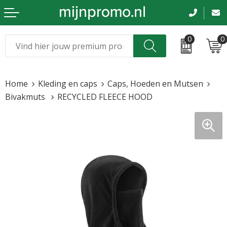
0
0
Kerst
Relatiegeschenken
Home
Kleding en caps
Caps, Hoeden en Mutsen
Sinterklaas
Kleding & caps
Bivakmuts
RECYCLED FLEECE HOOD
Voetbal, EK en WK
Sportkleding
Werkkleding
Tassen en reizen
Beurs en evenementen
Bloemen en planten