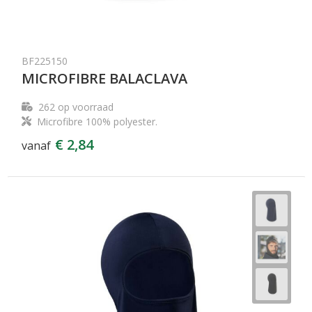
BF225150
MICROFIBRE BALACLAVA
262
op voorraad
Microfibre 100% polyester.
€ 2,84
vanaf