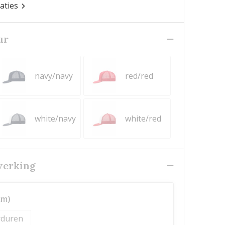
caties
ur
navy/navy
red/red
white/navy
white/red
werking
cm)
duren