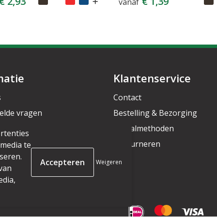
€ 2,93
€ 1,39
vanaf
matie
Klantenservice
s
Contact
elde vragen
Bestelling & Bezorging
rief
Betaalmethoden
rtenties
Retourneren
 media te
seren.
Weigeren
 van
edia,