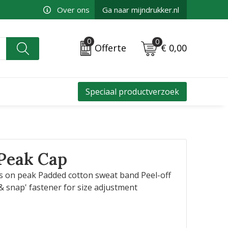
Over ons
Ga naar mijndrukker.nl
0
0
€ 0,00
Offerte
Speciaal productverzoek
 Peak Cap
nes on peak Padded cotton sweat band Peel-off
 & snap' fastener for size adjustment