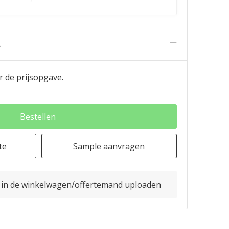
n
r de prijsopgave.
Bestellen
te
Sample aanvragen
o in de winkelwagen/offertemand uploaden