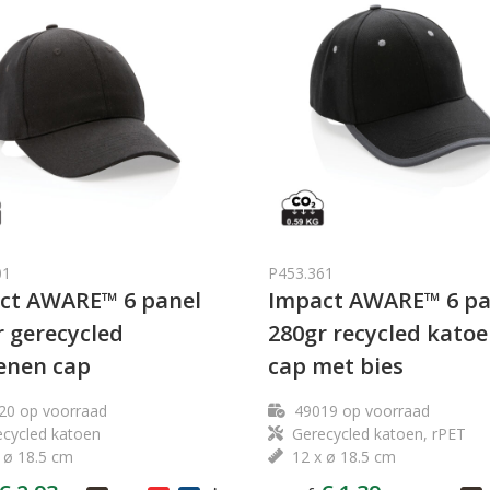
01
P453.361
ct AWARE™ 6 panel
Impact AWARE™ 6 pa
r gerecycled
280gr recycled kato
enen cap
cap met bies
20
op voorraad
49019
op voorraad
cycled katoen
Gerecycled katoen, rPET
 ø 18.5 cm
12 x ø 18.5 cm