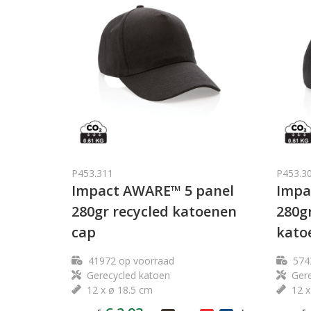
P453.311
P453.3
Impact AWARE™ 5 panel
Impa
280gr recycled katoenen
280g
cap
kato
41972
op voorraad
574
Gerecycled katoen
Gere
12 x ø 18.5 cm
12 x