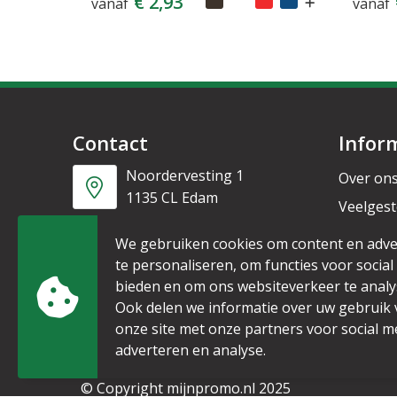
€ 2,93
vanaf
vanaf
Contact
Infor
Noordervesting 1
Over on
1135 CL Edam
Veelgest
Nieuwsb
+31 6 53328087
We gebruiken cookies om content en adve
te personaliseren, om functies voor social
bieden en om ons websiteverkeer te analy
info@mijnpromo.nl
Ook delen we informatie over uw gebruik
onze site met onze partners voor social m
adverteren en analyse.
© Copyright mijnpromo.nl 2025