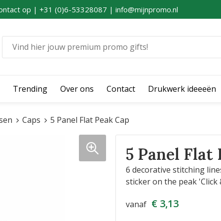
ontact op | +31 (0)6-53328087 | info@mijnpromo.nl
Trending
Over ons
Contact
Drukwerk ideeeën
sen
Caps
5 Panel Flat Peak Cap
5 Panel Flat
6 decorative stitching li
sticker on the peak 'Click
€ 3,13
vanaf