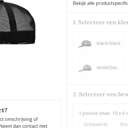
Bekijk alle productspecifi
1. Selecteer een kle
black/black
white/black
2. Selecteer een be
ct?
1 positie (max. 10 x 6 
ct omschrijving of
Onbewerkt
Bor
n? Neem dan contact met