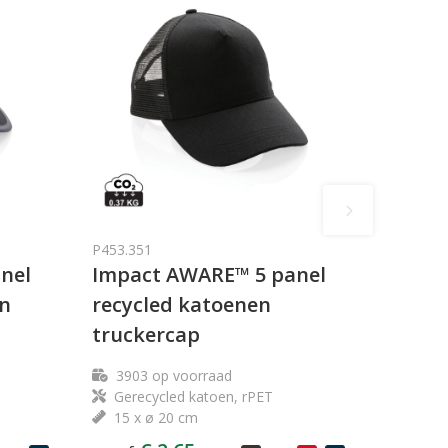
P453.351
nel
Impact AWARE™ 5 panel
en
recycled katoenen
truckercap
3903
op voorraad
Gerecycled katoen, rPET
15 x ø 20 cm