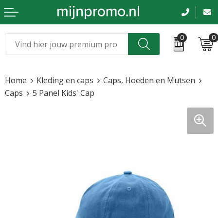
0
0
Kerst
Relatiegeschenken
Home
Kleding en caps
Caps, Hoeden en Mutsen
Sinterklaas
Kleding & caps
Caps
5 Panel Kids' Cap
Voetbal, EK en WK
Sportkleding
Werkkleding
Tassen en reizen
Beurs en evenementen
Bloemen en planten