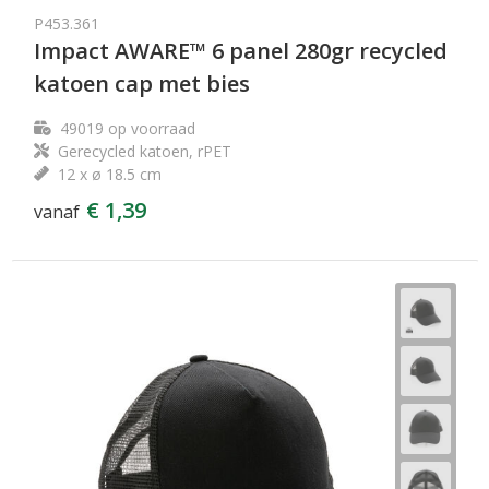
P453.361
Impact AWARE™ 6 panel 280gr recycled
katoen cap met bies
49019
op voorraad
Gerecycled katoen, rPET
12 x ø 18.5 cm
€ 1,39
vanaf