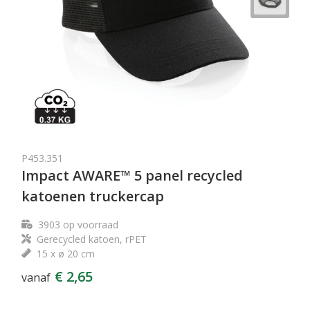
P453.351
Impact AWARE™ 5 panel recycled
katoenen truckercap
3903
op voorraad
Gerecycled katoen, rPET
15 x ø 20 cm
€ 2,65
vanaf