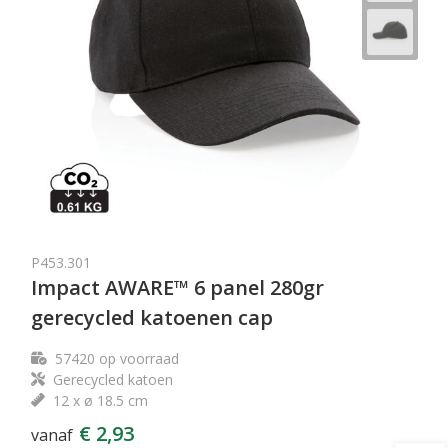
P453.301
Impact AWARE™ 6 panel 280gr
gerecycled katoenen cap
57420
op voorraad
Gerecycled katoen
12 x ø 18.5 cm
€ 2,93
vanaf