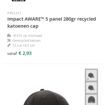
P453.311
Impact AWARE™ 5 panel 280gr recycled
katoenen cap
41972
op voorraad
Gerecycled katoen
12 x ø 18.5 cm
€ 2,93
vanaf