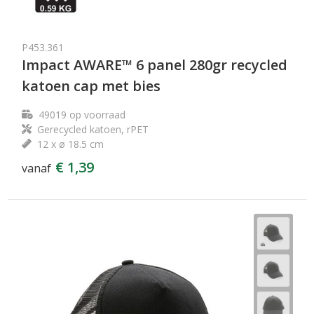
P453.361
Impact AWARE™ 6 panel 280gr recycled
katoen cap met bies
49019
op voorraad
Gerecycled katoen, rPET
12 x ø 18.5 cm
€ 1,39
vanaf