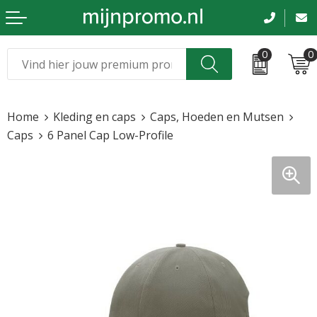
0
0
Kerst
Relatiegeschenken
Home
Kleding en caps
Caps, Hoeden en Mutsen
Sinterklaas
Kleding & caps
Caps
6 Panel Cap Low-Profile
Voetbal, EK en WK
Sportkleding
Werkkleding
Tassen en reizen
Beurs en evenementen
Bloemen en planten