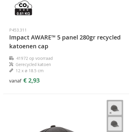
P453.311
Impact AWARE™ 5 panel 280gr recycled
katoenen cap
41972
op voorraad
Gerecycled katoen
12 x ø 18.5 cm
€ 2,93
vanaf