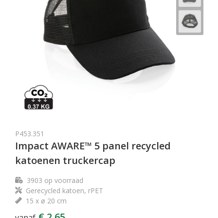
P453.351
Impact AWARE™ 5 panel recycled
katoenen truckercap
3903
op voorraad
Gerecycled katoen, rPET
15 x ø 20 cm
€ 2,65
vanaf