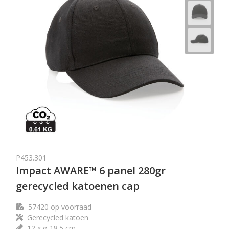
P453.301
Impact AWARE™ 6 panel 280gr
gerecycled katoenen cap
57420
op voorraad
Gerecycled katoen
12 x ø 18.5 cm