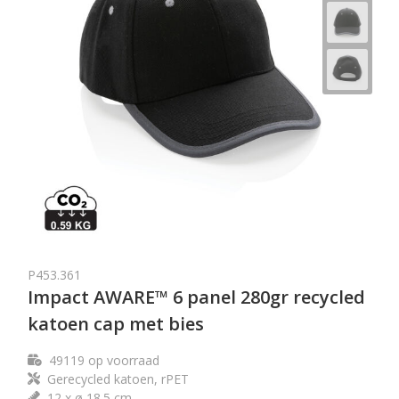
P453.361
Impact AWARE™ 6 panel 280gr recycled
katoen cap met bies
49119
op voorraad
Gerecycled katoen, rPET
12 x ø 18.5 cm