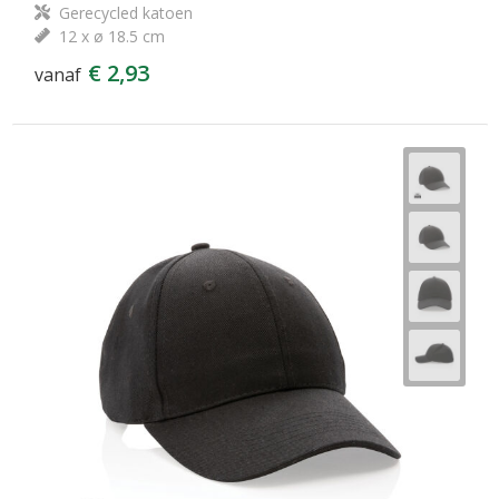
Gerecycled katoen
12 x ø 18.5 cm
€ 2,93
vanaf