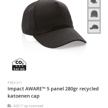
P453.311
Impact AWARE™ 5 panel 280gr recycled
katoenen cap
42017
op voorraad