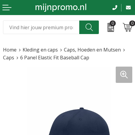
0
0
Kerst
Relatiegeschenken
Home
Kleding en caps
Caps, Hoeden en Mutsen
Sinterklaas
Kleding & caps
Caps
6 Panel Elastic Fit Baseball Cap
Voetbal, EK en WK
Sportkleding
Werkkleding
Tassen en reizen
Beurs en evenementen
Bloemen en planten