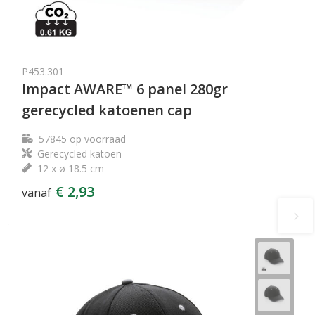
P453.301
Impact AWARE™ 6 panel 280gr
gerecycled katoenen cap
57845
op voorraad
Gerecycled katoen
12 x ø 18.5 cm
€ 2,93
vanaf