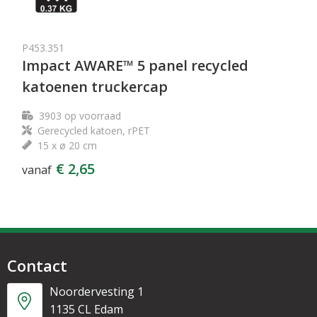
P453.351
Impact AWARE™ 5 panel recycled
katoenen truckercap
3903
op voorraad
Gerecycled katoen, rPET
15 x ø 20 cm
€ 2,65
vanaf
Contact
Noordervesting 1
1135 CL Edam