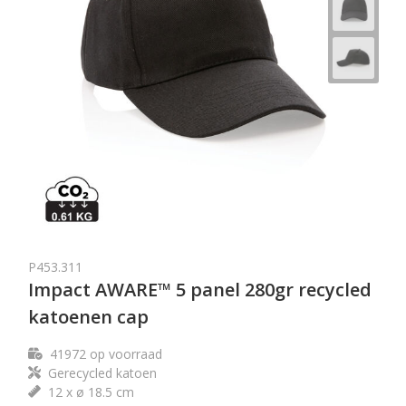
P453.311
Impact AWARE™ 5 panel 280gr recycled
katoenen cap
41972
op voorraad
Gerecycled katoen
12 x ø 18.5 cm