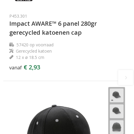
P453.301
Impact AWARE™ 6 panel 280gr
gerecycled katoenen cap
57420
op voorraad
Gerecycled katoen
12 x ø 18.5 cm
€ 2,93
vanaf