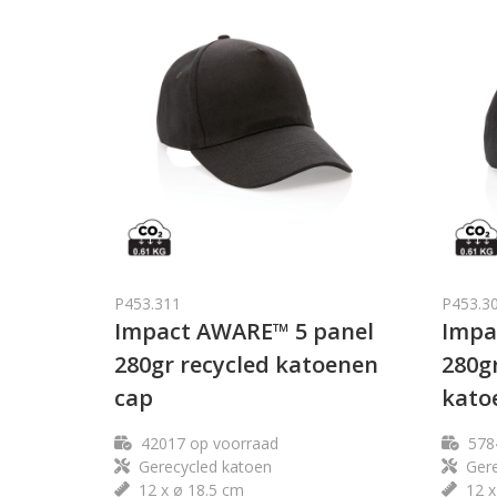
P453.311
P453.3
Impact AWARE™ 5 panel
Impa
280gr recycled katoenen
280g
cap
kato
42017
op voorraad
578
Gerecycled katoen
Gere
12 x ø 18.5 cm
12 x