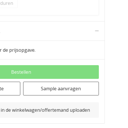
duren
n
r de prijsopgave.
Bestellen
te
Sample aanvragen
o in de winkelwagen/offertemand uploaden