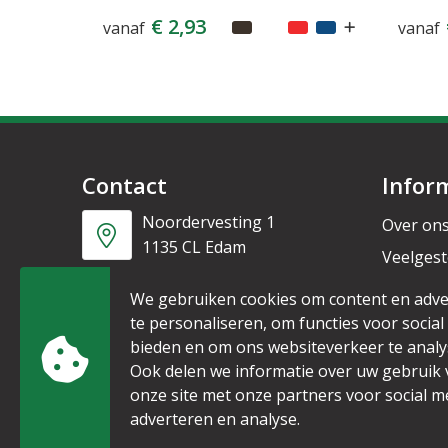
€ 2,93
vanaf
vanaf
Contact
Infor
Noordervesting 1
Over on
1135 CL Edam
Veelgest
Nieuwsb
+31 6 53328087
We gebruiken cookies om content en adve
te personaliseren, om functies voor social
bieden en om ons websiteverkeer te analy
info@mijnpromo.nl
Ook delen we informatie over uw gebruik
onze site met onze partners voor social m
adverteren en analyse.