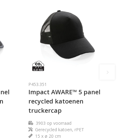
P453.351
nel
Impact AWARE™ 5 panel
en
recycled katoenen
truckercap
3903
op voorraad
Gerecycled katoen, rPET
15 x ø 20 cm