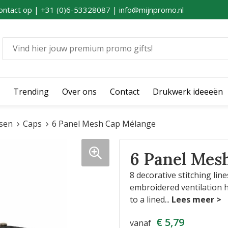
ontact op | +31 (0)6-53328087 | info@mijnpromo.nl
Trending
Over ons
Contact
Drukwerk ideeeën
sen
Caps
6 Panel Mesh Cap Mélange
6 Panel Mes
8 decorative stitching li
embroidered ventilation h
to a lined
...
€ 5,79
vanaf