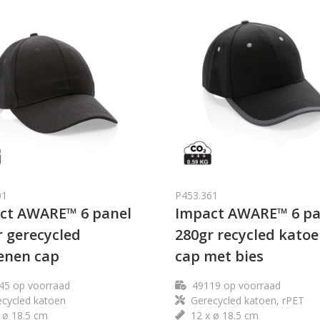
01
P453.361
ct AWARE™ 6 panel
Impact AWARE™ 6 pa
r gerecycled
280gr recycled kato
enen cap
cap met bies
45
op voorraad
49119
op voorraad
cycled katoen
Gerecycled katoen, rPET
 ø 18.5 cm
12 x ø 18.5 cm