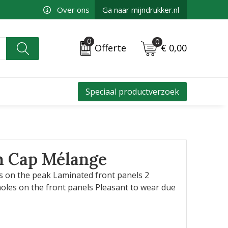
Over ons
Ga naar mijndrukker.nl
0
0
€ 0,00
Offerte
Speciaal productverzoek
h Cap Mélange
nes on the peak Laminated front panels 2
oles on the front panels Pleasant to wear due