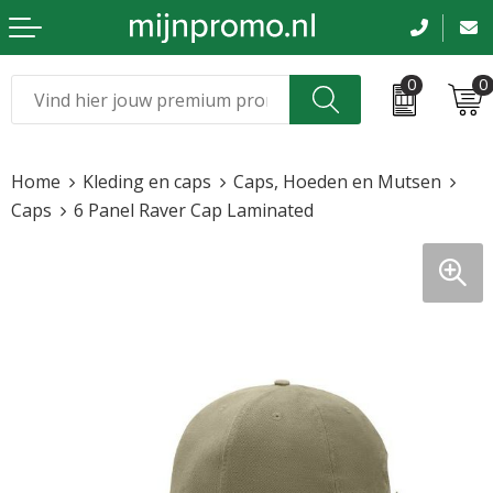
0
0
Kerst
Relatiegeschenken
Home
Kleding en caps
Caps, Hoeden en Mutsen
Sinterklaas
Kleding & caps
Caps
6 Panel Raver Cap Laminated
Voetbal, EK en WK
Sportkleding
Werkkleding
Tassen en reizen
Beurs en evenementen
Bloemen en planten