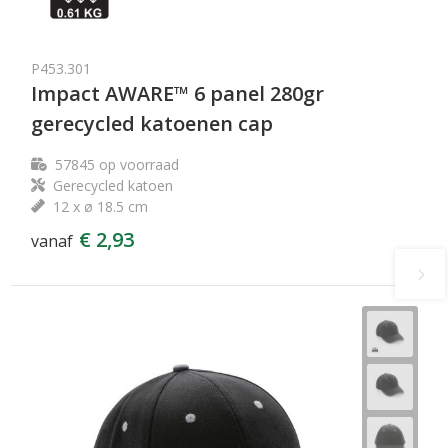
P453.301
Impact AWARE™ 6 panel 280gr
gerecycled katoenen cap
57845
op voorraad
Gerecycled katoen
12 x ø 18.5 cm
€ 2,93
vanaf