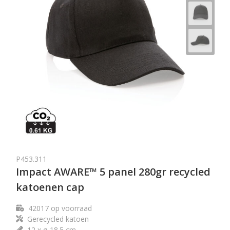
P453.311
Impact AWARE™ 5 panel 280gr recycled
katoenen cap
42017
op voorraad
Gerecycled katoen
12 x ø 18.5 cm