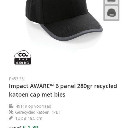
P453.361
Impact AWARE™ 6 panel 280gr recycled
katoen cap met bies
49119
op voorraad
Gerecycled katoen, rPET
12 x ø 18.5 cm
€ 1,39