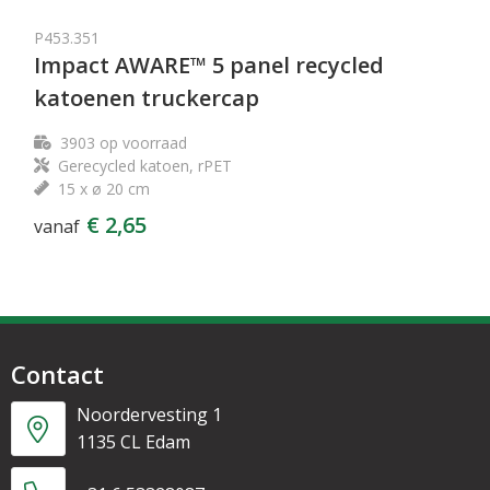
P453.351
Impact AWARE™ 5 panel recycled
katoenen truckercap
3903
op voorraad
Gerecycled katoen, rPET
15 x ø 20 cm
€ 2,65
vanaf
Contact
Noordervesting 1
1135 CL Edam