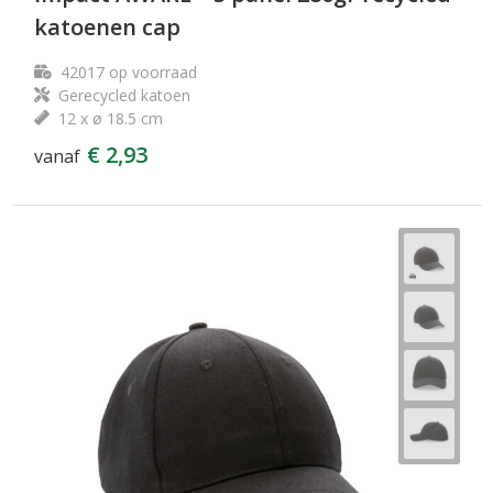
katoenen cap
42017
op voorraad
Gerecycled katoen
12 x ø 18.5 cm
€ 2,93
vanaf