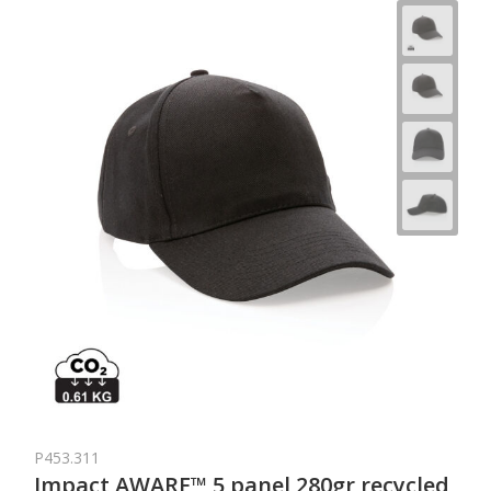
P453.311
Impact AWARE™ 5 panel 280gr recycled