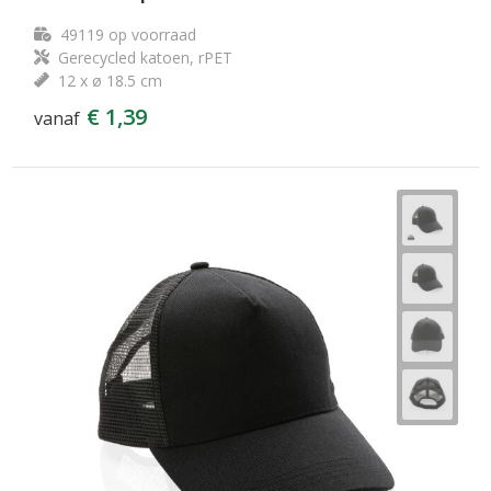
49119
op voorraad
Gerecycled katoen, rPET
12 x ø 18.5 cm
€ 1,39
vanaf