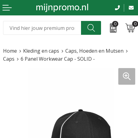
0
0
Kerst
Relatiegeschenken
Home
Kleding en caps
Caps, Hoeden en Mutsen
Sinterklaas
Kleding & caps
Caps
6 Panel Workwear Cap - SOLID -
Voetbal, EK en WK
Sportkleding
Werkkleding
Tassen en reizen
Beurs en evenementen
Bloemen en planten