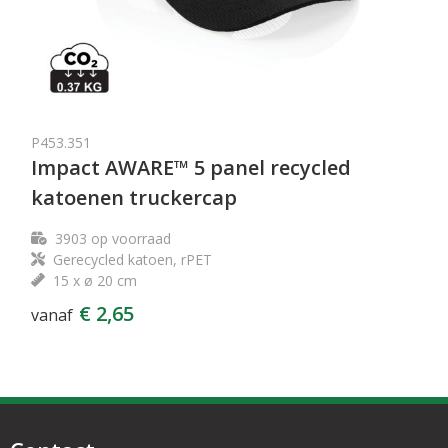
P453.351
Impact AWARE™ 5 panel recycled
katoenen truckercap
3903
op voorraad
Gerecycled katoen, rPET
15 x ø 20 cm
€ 2,65
vanaf