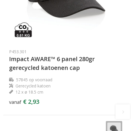
P453.301
Impact AWARE™ 6 panel 280gr
gerecycled katoenen cap
57845
op voorraad
Gerecycled katoen
12 x ø 18.5 cm
€ 2,93
vanaf