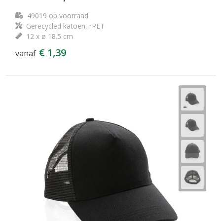
49019
op voorraad
Gerecycled katoen, rPET
12 x ø 18.5 cm
€ 1,39
vanaf