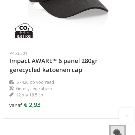
P453.301
Impact AWARE™ 6 panel 280gr
gerecycled katoenen cap
57420
op voorraad
Gerecycled katoen
12 x ø 18.5 cm
€ 2,93
vanaf