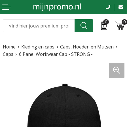
0
0
Kerst
Relatiegeschenken
Home
Kleding en caps
Caps, Hoeden en Mutsen
Sinterklaas
Kleding & caps
Caps
6 Panel Workwear Cap - STRONG -
Voetbal, EK en WK
Sportkleding
Werkkleding
Tassen en reizen
Beurs en evenementen
Bloemen en planten