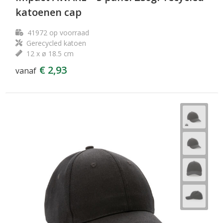
katoenen cap
41972
op voorraad
Gerecycled katoen
12 x ø 18.5 cm
€ 2,93
vanaf