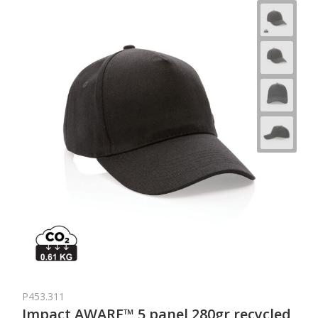
P453.311
Impact AWARE™ 5 panel 280gr recycled