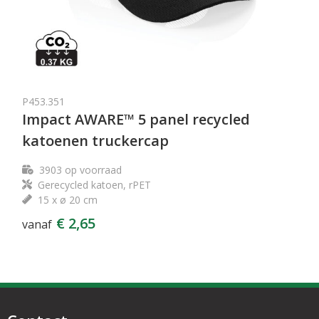
P453.351
Impact AWARE™ 5 panel recycled
katoenen truckercap
3903
op voorraad
Gerecycled katoen, rPET
15 x ø 20 cm
€ 2,65
vanaf