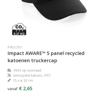
P453.351
Impact AWARE™ 5 panel recycled
katoenen truckercap
3903
op voorraad
Gerecycled katoen, rPET
15 x ø 20 cm
€ 2,65
vanaf