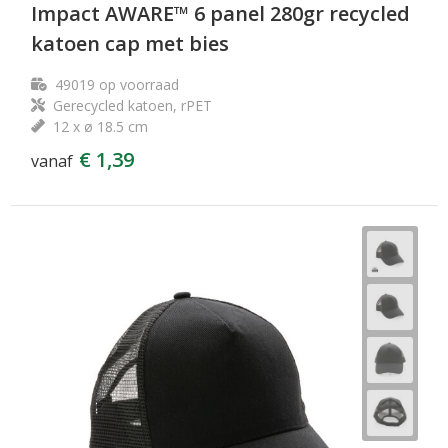
Impact AWARE™ 6 panel 280gr recycled
katoen cap met bies
49019
op voorraad
Gerecycled katoen, rPET
12 x ø 18.5 cm
€ 1,39
vanaf