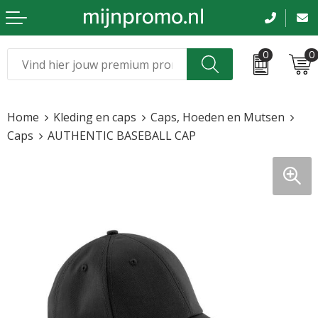
0
0
Kerst
Relatiegeschenken
Home
Kleding en caps
Caps, Hoeden en Mutsen
Sinterklaas
Kleding & caps
Caps
AUTHENTIC BASEBALL CAP
Voetbal, EK en WK
Sportkleding
Werkkleding
Tassen en reizen
Beurs en evenementen
Bloemen en planten