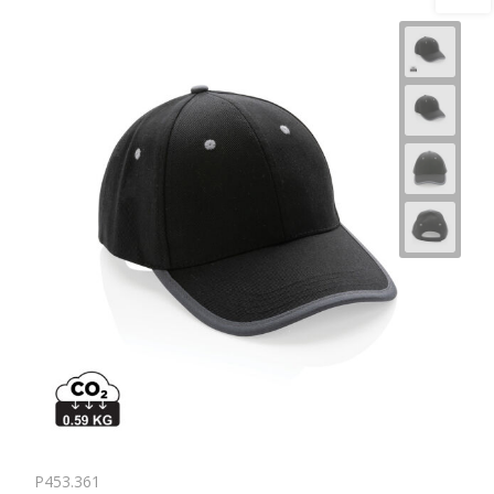
P453.361