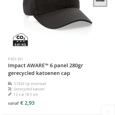
P453.301
Impact AWARE™ 6 panel 280gr
gerecycled katoenen cap
57420
op voorraad
Gerecycled katoen
12 x ø 18.5 cm
€ 2,93
vanaf