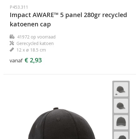
P453.311
Impact AWARE™ 5 panel 280gr recycled
katoenen cap
41972
op voorraad
Gerecycled katoen
12 x ø 18.5 cm
€ 2,93
vanaf