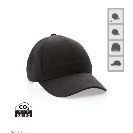
P453.301