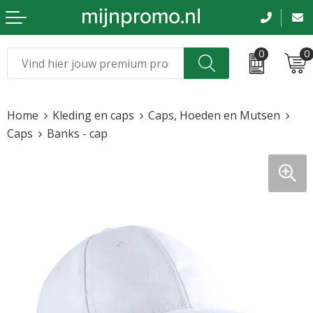
0
0
Kerst
Relatiegeschenken
Home
Kleding en caps
Caps, Hoeden en Mutsen
Sinterklaas
Kleding & caps
Caps
Banks - cap
Voetbal, EK en WK
Sportkleding
Werkkleding
Tassen en reizen
Beurs en evenementen
Bloemen en planten