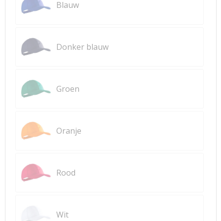
Blauw
Donker blauw
Groen
Oranje
Rood
Wit