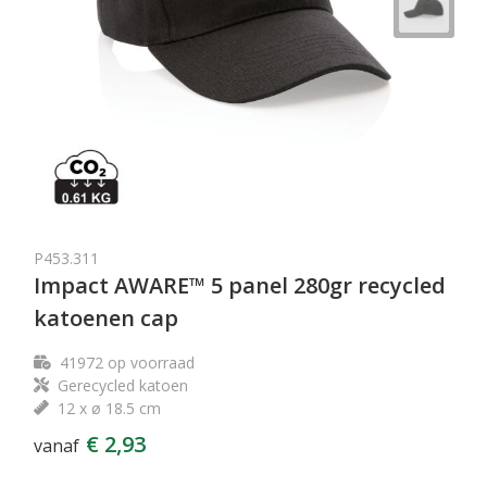
P453.311
Impact AWARE™ 5 panel 280gr recycled
katoenen cap
41972
op voorraad
Gerecycled katoen
12 x ø 18.5 cm
€ 2,93
vanaf