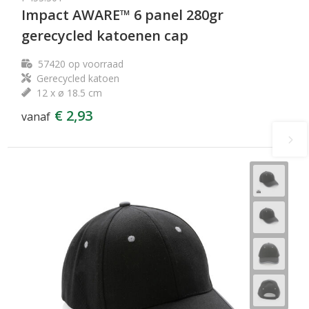
Impact AWARE™ 6 panel 280gr
gerecycled katoenen cap
57420
op voorraad
Gerecycled katoen
12 x ø 18.5 cm
€ 2,93
vanaf