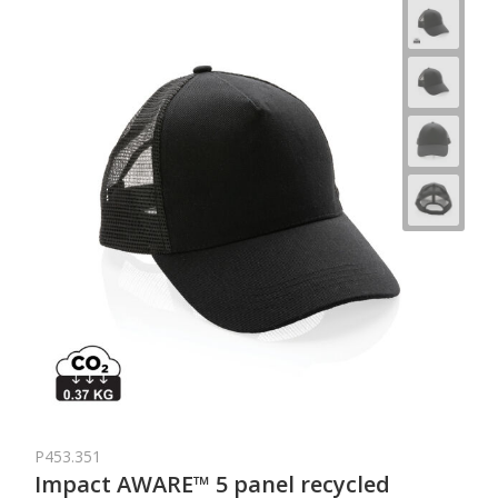
P453.351
Impact AWARE™ 5 panel recycled