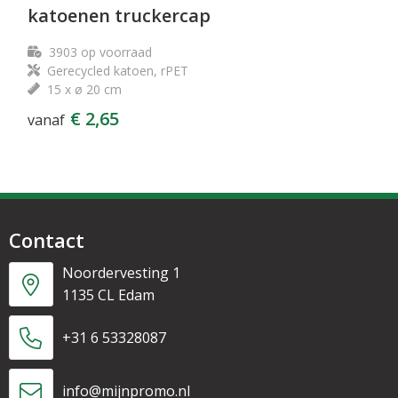
katoenen truckercap
3903
op voorraad
Gerecycled katoen, rPET
15 x ø 20 cm
€ 2,65
vanaf
Contact
Noordervesting 1
1135 CL Edam
+31 6 53328087
info@mijnpromo.nl