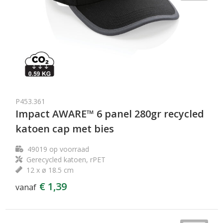
P453.361
Impact AWARE™ 6 panel 280gr recycled
katoen cap met bies
49019
op voorraad
Gerecycled katoen, rPET
12 x ø 18.5 cm
€ 1,39
vanaf