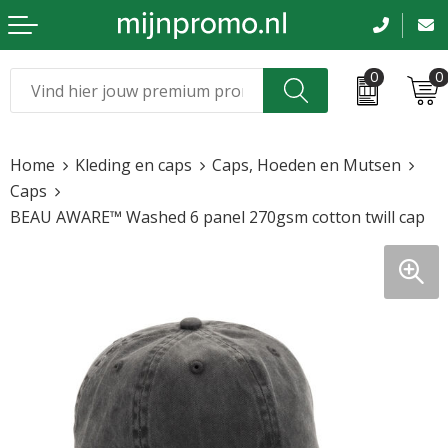
0
0
Kerst
Relatiegeschenken
Home
Kleding en caps
Caps, Hoeden en Mutsen
Sinterklaas
Kleding & caps
Caps
BEAU AWARE™ Washed 6 panel 270gsm cotton twill cap
Voetbal, EK en WK
Sportkleding
Werkkleding
Tassen en reizen
Beurs en evenementen
Bloemen en planten