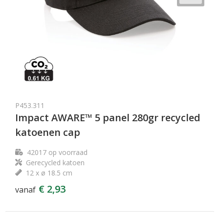
P453.311
Impact AWARE™ 5 panel 280gr recycled
katoenen cap
42017
op voorraad
Gerecycled katoen
12 x ø 18.5 cm
€ 2,93
vanaf