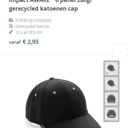
gerecycled katoenen cap
57848
op voorraad
Gerecycled katoen
12 x ø 18.5 cm
€ 2,93
vanaf