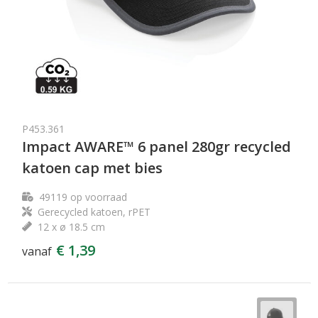
P453.361
Impact AWARE™ 6 panel 280gr recycled
katoen cap met bies
49119
op voorraad
Gerecycled katoen, rPET
12 x ø 18.5 cm
€ 1,39
vanaf