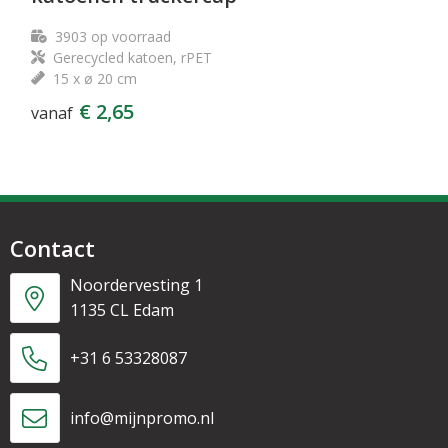
3903
op voorraad
Gerecycled katoen, rPET
15 x ø 20 cm
€ 2,65
vanaf
Contact
Noordervesting 1
1135 CL Edam
+31 6 53328087
info@mijnpromo.nl