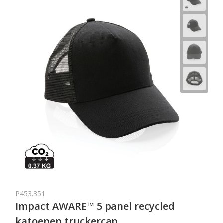
P453.351
Impact AWARE™ 5 panel recycled
katoenen truckercap