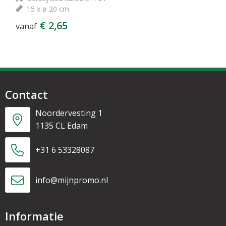
15 x ø 20 cm
€ 2,65
vanaf
Contact
Noordervesting 1
1135 CL Edam
+31 6 53328087
info@mijnpromo.nl
Informatie