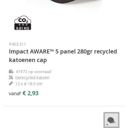
P453.311
Impact AWARE™ 5 panel 280gr recycled
katoenen cap
41972
op voorraad
Gerecycled katoen
12 x ø 18.5 cm
€ 2,93
vanaf