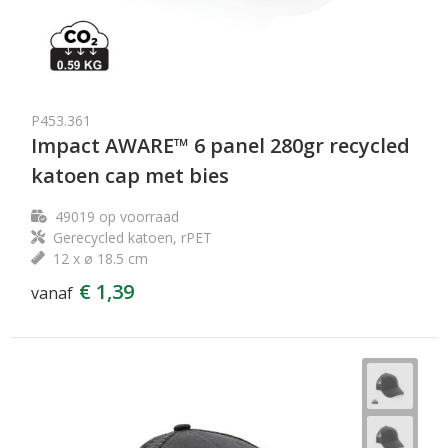
P453.361
Impact AWARE™ 6 panel 280gr recycled
katoen cap met bies
49019
op voorraad
Gerecycled katoen, rPET
12 x ø 18.5 cm
€ 1,39
vanaf