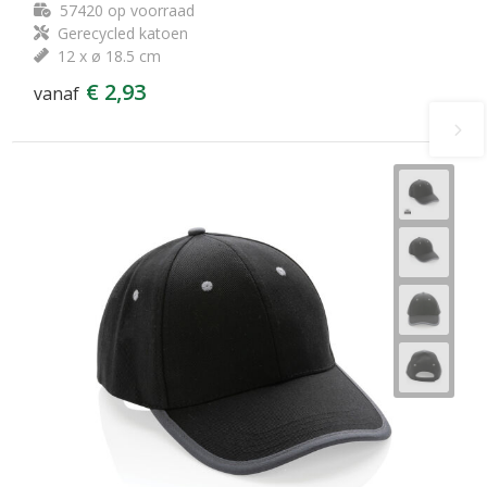
57420
op voorraad
Gerecycled katoen
12 x ø 18.5 cm
€ 2,93
vanaf