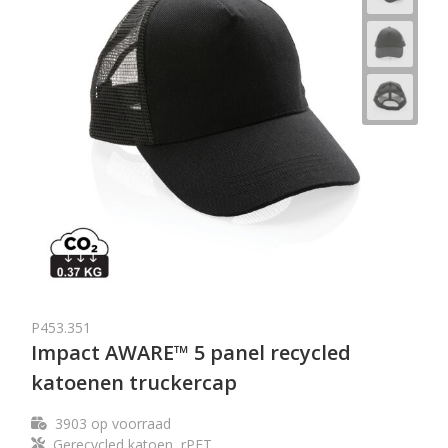
P453.351
Impact AWARE™ 5 panel recycled
katoenen truckercap
3903
op voorraad
Gerecycled katoen, rPET