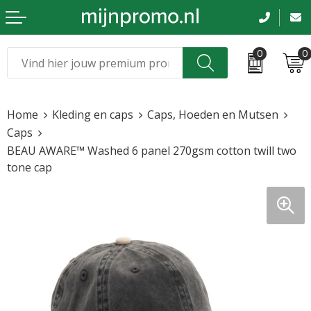
0
0
Kerst
Relatiegeschenken
Home
Kleding en caps
Caps, Hoeden en Mutsen
Sinterklaas
Kleding & caps
Caps
BEAU AWARE™ Washed 6 panel 270gsm cotton twill two
Voetbal, EK en WK
Sportkleding
tone cap
Werkkleding
Tassen en reizen
Beurs en evenementen
Bloemen en planten