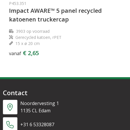
P453.351
Impact AWARE™ 5 panel recycled
katoenen truckercap
3903
op voorraad
Gerecycled katoen, rPET
15 x ø 20 cm
€ 2,65
vanaf
Contact
Noordervesting 1
1135 CL Edam
+31 6 53328087