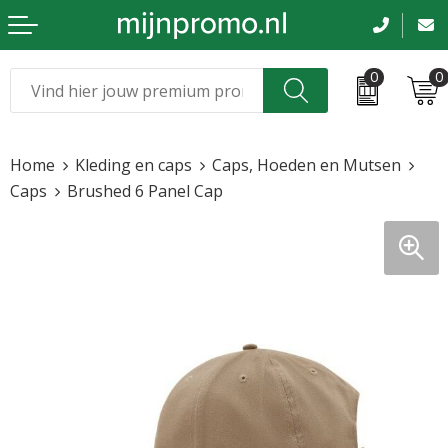
0
0
Kerst
Relatiegeschenken
Home
Kleding en caps
Caps, Hoeden en Mutsen
Sinterklaas
Kleding & caps
Caps
Brushed 6 Panel Cap
Voetbal, EK en WK
Sportkleding
Werkkleding
Tassen en reizen
Beurs en evenementen
Bloemen en planten