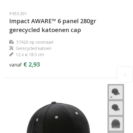
P453.301
Impact AWARE™ 6 panel 280gr
gerecycled katoenen cap
57420
op voorraad
Gerecycled katoen
12 x ø 18.5 cm
€ 2,93
vanaf