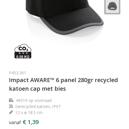
P453.361
Impact AWARE™ 6 panel 280gr recycled
katoen cap met bies
49019
op voorraad
Gerecycled katoen, rPET
12 x ø 18.5 cm
€ 1,39
vanaf