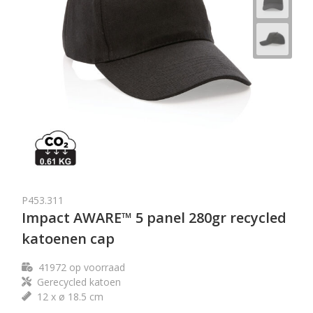
P453.311
Impact AWARE™ 5 panel 280gr recycled
katoenen cap
41972
op voorraad
Gerecycled katoen
12 x ø 18.5 cm