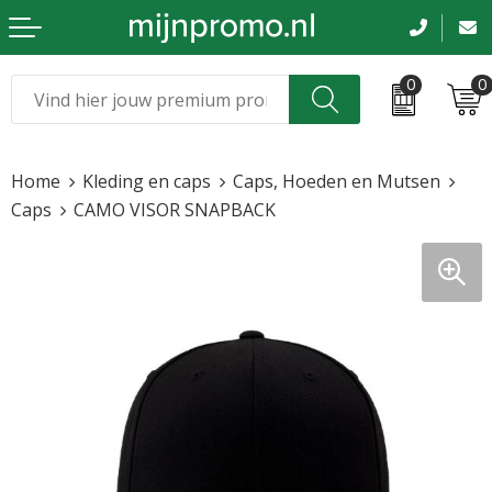
0
0
Kerst
Relatiegeschenken
Home
Kleding en caps
Caps, Hoeden en Mutsen
Sinterklaas
Kleding & caps
Caps
CAMO VISOR SNAPBACK
Voetbal, EK en WK
Sportkleding
Werkkleding
Tassen en reizen
Beurs en evenementen
Bloemen en planten