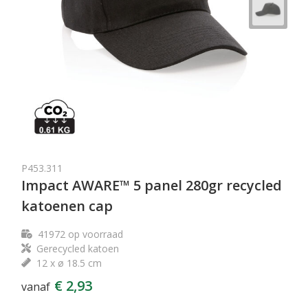
P453.311
Impact AWARE™ 5 panel 280gr recycled
katoenen cap
41972
op voorraad
Gerecycled katoen
12 x ø 18.5 cm
€ 2,93
vanaf