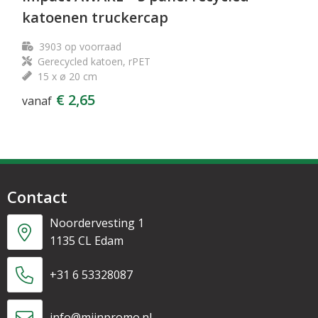
katoenen truckercap
3903
op voorraad
Gerecycled katoen, rPET
15 x ø 20 cm
€ 2,65
vanaf
Contact
Noordervesting 1
1135 CL Edam
+31 6 53328087
info@mijnpromo.nl