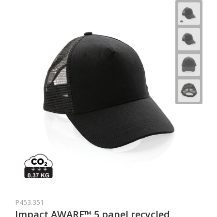
P453.351
Impact AWARE™ 5 panel recycled