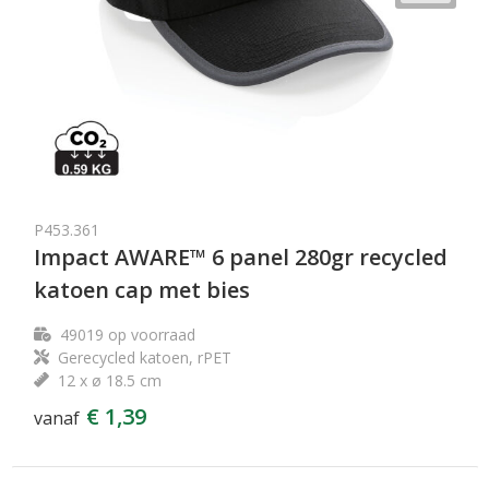
P453.361
Impact AWARE™ 6 panel 280gr recycled
katoen cap met bies
49019
op voorraad
Gerecycled katoen, rPET
12 x ø 18.5 cm
€ 1,39
vanaf