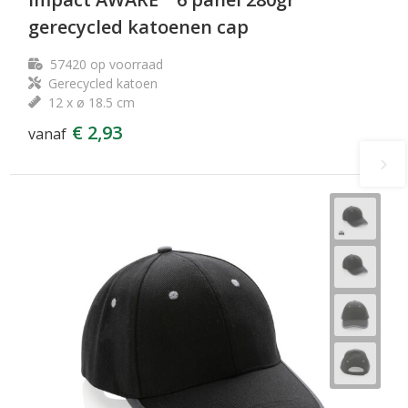
gerecycled katoenen cap
57420
op voorraad
Gerecycled katoen
12 x ø 18.5 cm
€ 2,93
vanaf