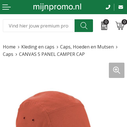
0
0
Kerst
Relatiegeschenken
Home
Kleding en caps
Caps, Hoeden en Mutsen
Sinterklaas
Kleding & caps
Caps
CANVAS 5 PANEL CAMPER CAP
Voetbal, EK en WK
Sportkleding
Werkkleding
Tassen en reizen
Beurs en evenementen
Bloemen en planten