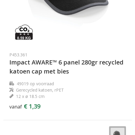
P453.361
Impact AWARE™ 6 panel 280gr recycled
katoen cap met bies
49019
op voorraad
Gerecycled katoen, rPET
12 x ø 18.5 cm
€ 1,39
vanaf