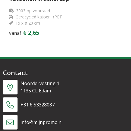
3903
op voorraad
Gerecycled katoen, rPET
15 x ø 20 cm
€ 2,65
vanaf
Contact
Noordervesting 1
1135 CL Edam
+31 6 53328087
info@mijnpromo.nl