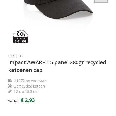
P453.311
Impact AWARE™ 5 panel 280gr recycled
katoenen cap
41972
op voorraad
Gerecycled katoen
12 x ø 18.5 cm
€ 2,93
vanaf