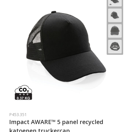
P453.351
Impact AWARE™ 5 panel recycled
katoenen truckercap