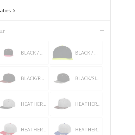
caties
ur
BLACK / NEON PINK
BLACK / NEON YELLOW
BLACK/RED
BLACK/SILVER
HEATHER GREY/BLACK
HEATHER GREY/MAROON
HEATHER/RED
HEATHER/ROYAL