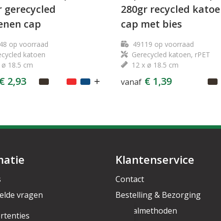
r gerecycled
280gr recycled kato
enen cap
cap met bies
48
op voorraad
49119
op voorraad
cycled katoen
Gerecycled katoen, rPET
 ø 18.5 cm
12 x ø 18.5 cm
€ 2,93
€ 1,39
vanaf
matie
Klantenservice
s
Contact
elde vragen
Bestelling & Bezorging
rief
Betaalmethoden
rtenties