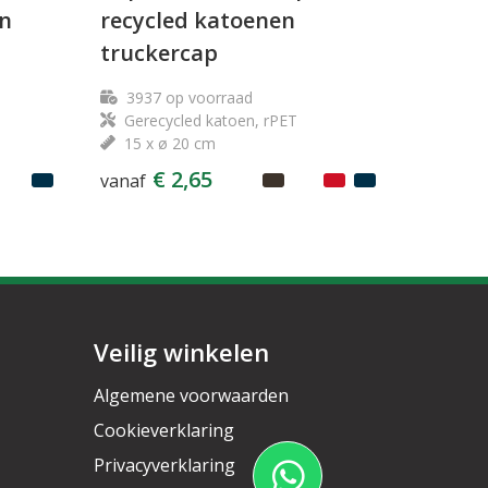
en
recycled katoenen
truckercap
3937
op voorraad
Gerecycled katoen, rPET
15 x ø 20 cm
€ 2,65
vanaf
Veilig winkelen
Algemene voorwaarden
Cookieverklaring
Privacyverklaring