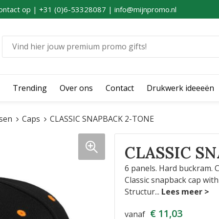
ontact op | +31 (0)6-53328087 | info@mijnpromo.nl
Trending
Over ons
Contact
Drukwerk ideeeën
sen
Caps
CLASSIC SNAPBACK 2-TONE
CLASSIC S
6 panels. Hard buckram. C
Classic snapback cap wit
Structur
...
€ 11,03
vanaf