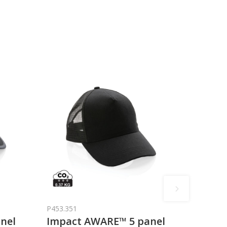
P453.351
nel
Impact AWARE™ 5 panel