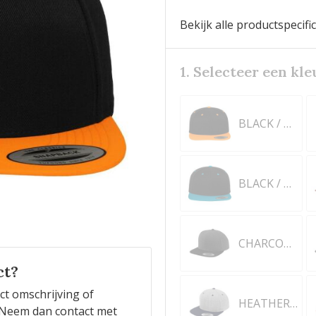
Bekijk alle productspecifi
1. Selecteer een kle
BLACK / NEON ORANGE
BLACK / TEAL
CHARCOAL/BLACK
ct?
ct omschrijving of
HEATHER/NAVY
n? Neem dan contact met