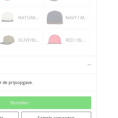
NATURAL / BLACK
NAVY / MAROON
OLIVE/BLACK
RED / BLACK
n
r de prijsopgave.
Bestellen