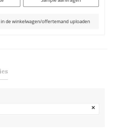
te
Sample aanvragen
o in de winkelwagen/offertemand uploaden
ies
×