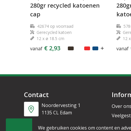
280gr recycled katoenen
280g
cap
kato
42674
op voorraad
578
Gerecycled katoen
Gere
12 x ø 18.5 cm
12 x
€ 2,93
vanaf
vanaf
Contact
Infor
Noordervesting 1
Over on
1135 CL Edam
Veelgest
Nieuwsb
+31 6 53328087
We gebruiken cookies om content en adve