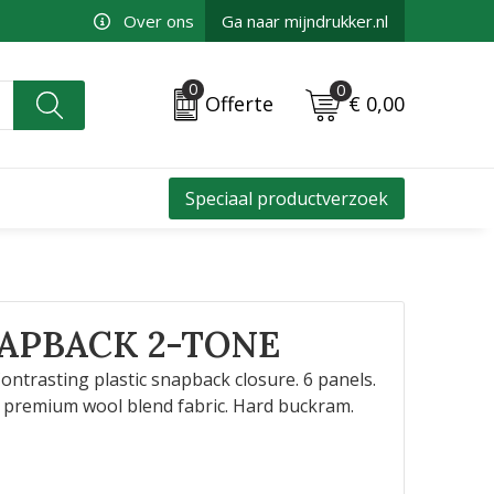
Over ons
Ga naar mijndrukker.nl
0
0
€ 0,00
Offerte
Speciaal productverzoek
NAPBACK 2-TONE
ontrasting plastic snapback closure. 6 panels.
h premium wool blend fabric. Hard buckram.