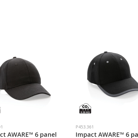
01
P453.361
ct AWARE™ 6 panel
Impact AWARE™ 6 pa