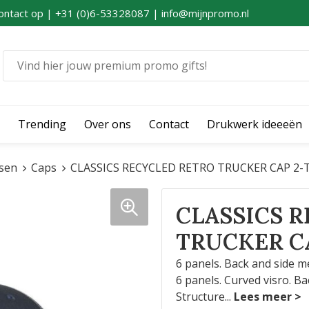
ontact op | +31 (0)6-53328087 | info@mijnpromo.nl
Trending
Over ons
Contact
Drukwerk ideeeën
sen
Caps
CLASSICS RECYCLED RETRO TRUCKER CAP 2
CLASSICS 
TRUCKER C
6 panels. Back and side m
6 panels. Curved visro. B
Structure
...