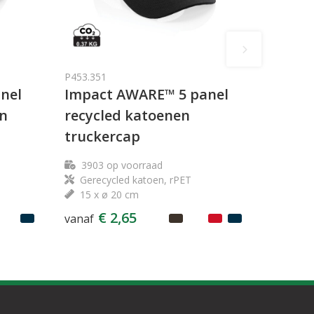
P453.351
nel
Impact AWARE™ 5 panel
en
recycled katoenen
truckercap
3903
op voorraad
Gerecycled katoen, rPET
15 x ø 20 cm
€ 2,65
vanaf