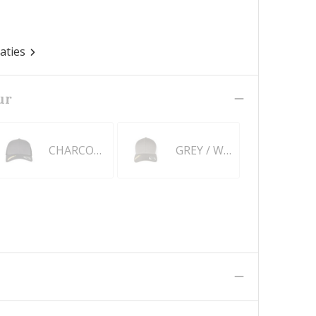
caties
ur
CHARCOAL / BLACK
GREY / WHITE
n