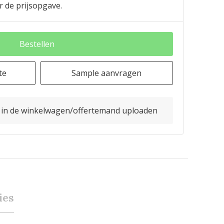
r de prijsopgave.
Bestellen
te
Sample aanvragen
o in de winkelwagen/offertemand uploaden
ies