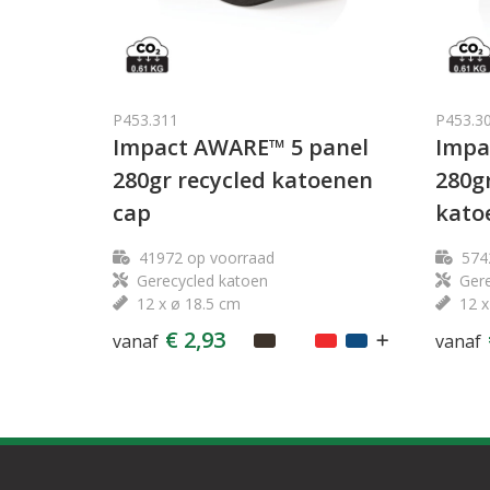
P453.311
P453.3
Impact AWARE™ 5 panel
Impa
280gr recycled katoenen
280g
cap
kato
41972
op voorraad
574
Gerecycled katoen
Gere
12 x ø 18.5 cm
12 x
€ 2,93
vanaf
vanaf