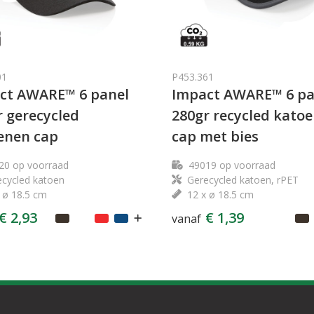
01
P453.361
ct AWARE™ 6 panel
Impact AWARE™ 6 pa
r gerecycled
280gr recycled kato
enen cap
cap met bies
20
op voorraad
49019
op voorraad
cycled katoen
Gerecycled katoen, rPET
 ø 18.5 cm
12 x ø 18.5 cm
€ 2,93
€ 1,39
vanaf