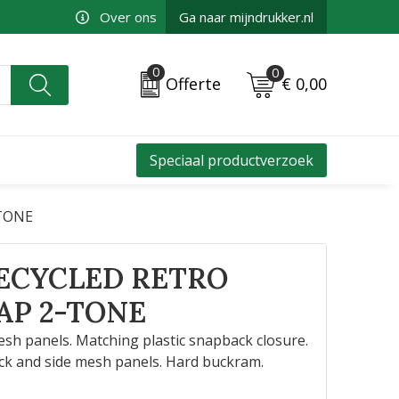
Over ons
Ga naar mijndrukker.nl
0
0
€ 0,00
Offerte
Speciaal productverzoek
-TONE
RECYCLED RETRO
AP 2-TONE
esh panels. Matching plastic snapback closure.
ack and side mesh panels. Hard buckram.