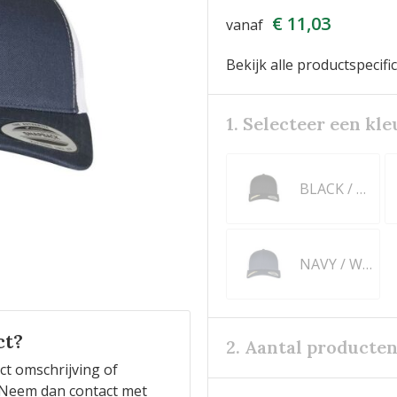
€ 11,03
vanaf
Bekijk alle productspecifi
1. Selecteer een kle
BLACK / WHITE
NAVY / WHITE
ct?
2. Aantal producte
ct omschrijving of
n? Neem dan contact met