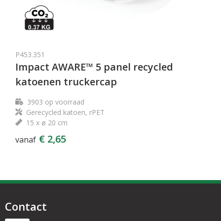
P453.351
Impact AWARE™ 5 panel recycled
katoenen truckercap
3903
op voorraad
Gerecycled katoen, rPET
15 x ø 20 cm
€ 2,65
vanaf
Contact