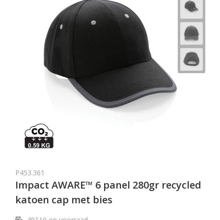
P453.361
Impact AWARE™ 6 panel 280gr recycled
katoen cap met bies
49119
op voorraad