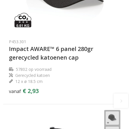
P453.301
Impact AWARE™ 6 panel 280gr
gerecycled katoenen cap
57802
op voorraad
Gerecycled katoen
12 x ø 18.5 cm
€ 2,93
vanaf