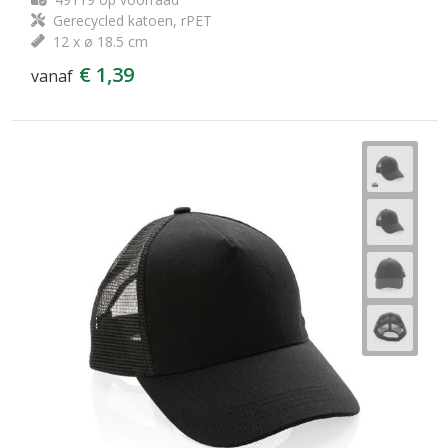
Gerecycled katoen, rPET
12 x ø 18.5 cm
€ 1,39
vanaf