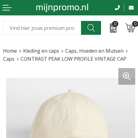
0
0
Kerst
Relatiegeschenken
Home
Kleding en caps
Caps, Hoeden en Mutsen
Sinterklaas
Kleding & caps
Caps
CONTRAST PEAK LOW PROFILE VINTAGE CAP
Voetbal, EK en WK
Sportkleding
Werkkleding
Tassen en reizen
Beurs en evenementen
Bloemen en planten