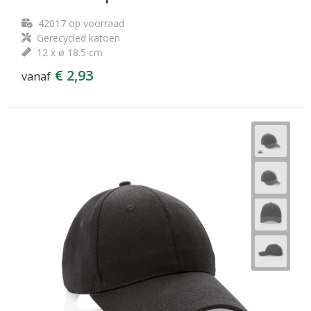
42017
op voorraad
Gerecycled katoen
12 x ø 18.5 cm
€ 2,93
vanaf