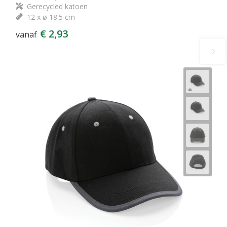
Gerecycled katoen
12 x ø 18.5 cm
€ 2,93
vanaf