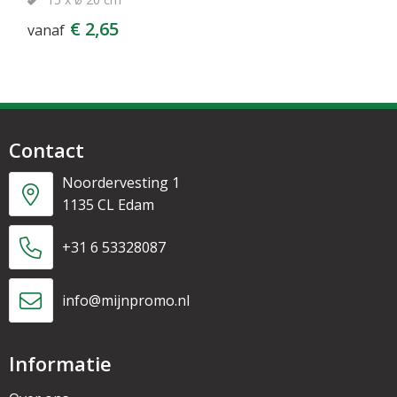
€ 2,65
vanaf
Contact
Noordervesting 1
1135 CL Edam
+31 6 53328087
info@mijnpromo.nl
Informatie