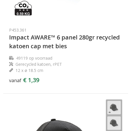
P453.361
Impact AWARE™ 6 panel 280gr recycled
katoen cap met bies
49119
op voorraad
Gerecycled katoen, rPET
12 x ø 18.5 cm
€ 1,39
vanaf