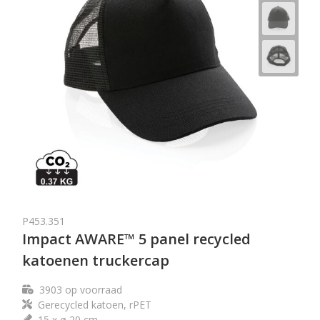
P453.351
Impact AWARE™ 5 panel recycled
katoenen truckercap
3903
op voorraad
Gerecycled katoen, rPET
15 x ø 20 cm