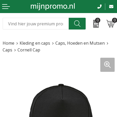
0
0
Kerst
Relatiegeschenken
Home
Kleding en caps
Caps, Hoeden en Mutsen
Sinterklaas
Kleding & caps
Caps
Cornell Cap
Voetbal, EK en WK
Sportkleding
Werkkleding
Tassen en reizen
Beurs en evenementen
Bloemen en planten