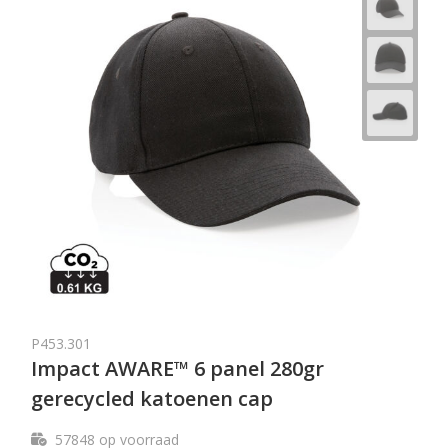
P453.301
Impact AWARE™ 6 panel 280gr
gerecycled katoenen cap
57848
op voorraad