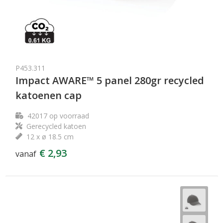
P453.311
Impact AWARE™ 5 panel 280gr recycled
katoenen cap
42017
op voorraad
Gerecycled katoen
12 x ø 18.5 cm
€ 2,93
vanaf