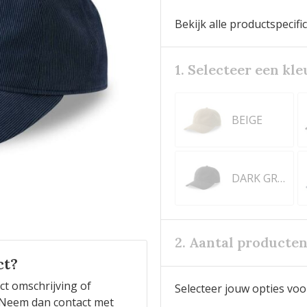
Bekijk alle productspecifi
1. Selecteer een kle
BEIGE
DARK GREY
2. Aantal producte
ct?
ct omschrijving of
Selecteer jouw opties voo
n? Neem dan contact met