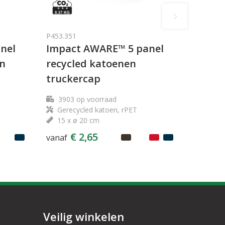
P453.351
nel
Impact AWARE™ 5 panel
en
recycled katoenen
truckercap
3903
op voorraad
Gerecycled katoen, rPET
15 x ø 20 cm
€ 2,65
vanaf
Veilig winkelen