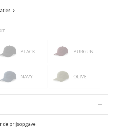
caties
ur
BLACK
BURGUNDY
NAVY
OLIVE
n
r de prijsopgave.