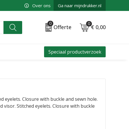
Over ons
Ga naar mijndrukker.nl
0
0
€ 0,00
Offerte
Speciaal productverzoek
hed eyelets. Closure with buckle and sewn hole.
 visor. Stitched eyelets. Closure with buckle