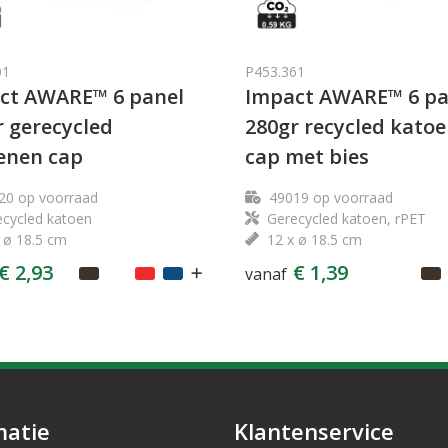
01
P453.361
ct AWARE™ 6 panel
Impact AWARE™ 6 pa
r gerecycled
280gr recycled kato
enen cap
cap met bies
20
op voorraad
49019
op voorraad
cycled katoen
Gerecycled katoen, rPET
 ø 18.5 cm
12 x ø 18.5 cm
€ 2,93
€ 1,39
vanaf
matie
Klantenservice