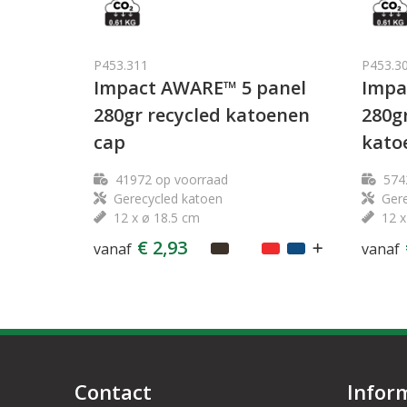
P453.311
P453.3
Impact AWARE™ 5 panel
Impa
280gr recycled katoenen
280g
cap
kato
41972
op voorraad
574
Gerecycled katoen
Gere
12 x ø 18.5 cm
12 x
€ 2,93
vanaf
vanaf
Contact
Infor