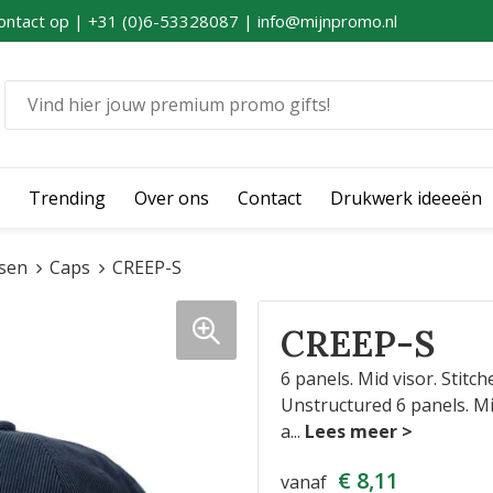
ontact op | +31 (0)6-53328087 | info@mijnpromo.nl
Trending
Over ons
Contact
Drukwerk ideeeën
sen
Caps
CREEP-S
CREEP-S
6 panels. Mid visor. Stitc
Unstructured 6 panels. Mid
a
...
€ 8,11
vanaf