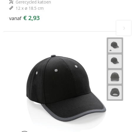
Gerecycled katoen
12 x ø 18.5 cm
€ 2,93
vanaf