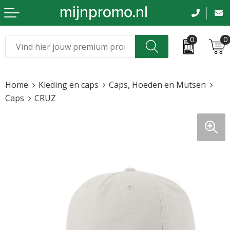
0
0
Kerst
Relatiegeschenken
Home
Kleding en caps
Caps, Hoeden en Mutsen
Sinterklaas
Kleding & caps
Caps
CRUZ
Voetbal, EK en WK
Sportkleding
Werkkleding
Tassen en reizen
Beurs en evenementen
Bloemen en planten