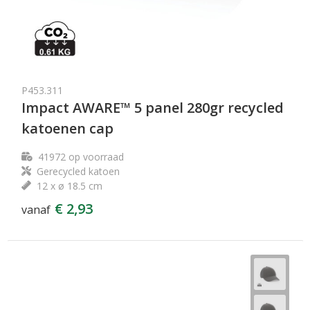
P453.311
Impact AWARE™ 5 panel 280gr recycled
katoenen cap
41972
op voorraad
Gerecycled katoen
12 x ø 18.5 cm
€ 2,93
vanaf