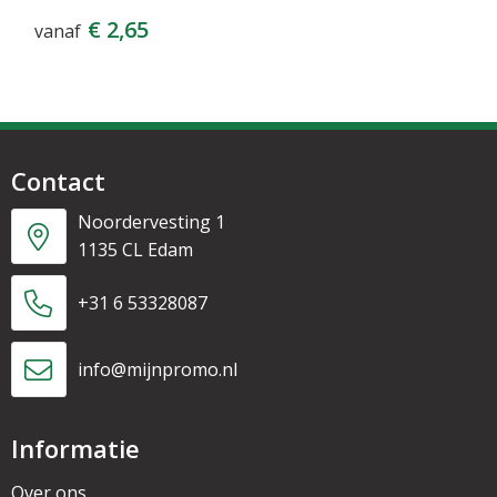
€ 2,65
vanaf
Contact
Noordervesting 1
1135 CL Edam
+31 6 53328087
info@mijnpromo.nl
Informatie
Over ons