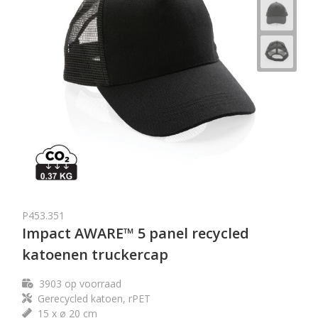
P453.351
Impact AWARE™ 5 panel recycled
katoenen truckercap
3903
op voorraad
Gerecycled katoen, rPET
15 x ø 20 cm