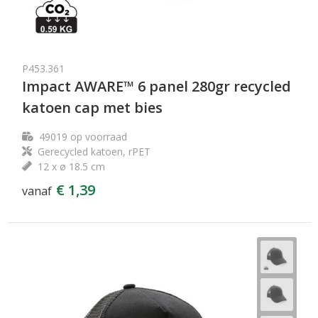
P453.361
Impact AWARE™ 6 panel 280gr recycled
katoen cap met bies
49019
op voorraad
Gerecycled katoen, rPET
12 x ø 18.5 cm
€ 1,39
vanaf