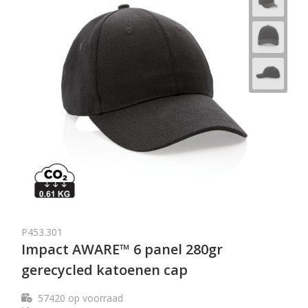
P453.301
Impact AWARE™ 6 panel 280gr
gerecycled katoenen cap
57420
op voorraad