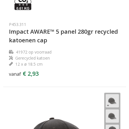
P453.311
Impact AWARE™ 5 panel 280gr recycled
katoenen cap
41972
op voorraad
Gerecycled katoen
12 x ø 18.5 cm
€ 2,93
vanaf