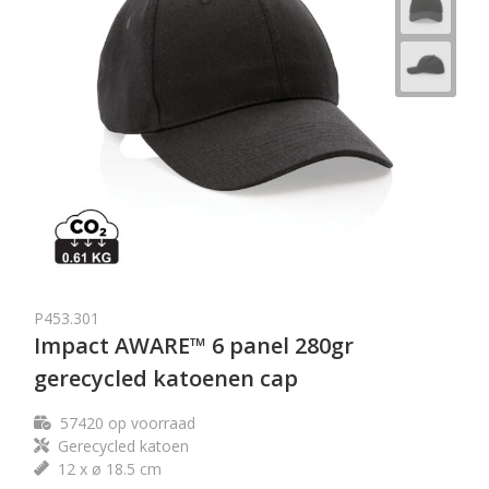
P453.301
Impact AWARE™ 6 panel 280gr
gerecycled katoenen cap
57420
op voorraad
Gerecycled katoen
12 x ø 18.5 cm