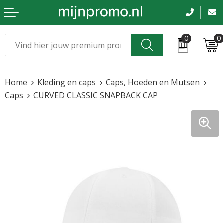
0
0
Kerst
Relatiegeschenken
Home
Kleding en caps
Caps, Hoeden en Mutsen
Sinterklaas
Kleding & caps
Caps
CURVED CLASSIC SNAPBACK CAP
Voetbal, EK en WK
Sportkleding
Werkkleding
Tassen en reizen
Beurs en evenementen
Bloemen en planten