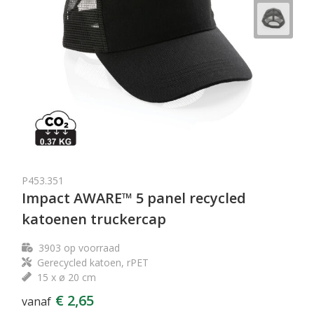
P453.351
Impact AWARE™ 5 panel recycled
katoenen truckercap
3903
op voorraad
Gerecycled katoen, rPET
15 x ø 20 cm
€ 2,65
vanaf