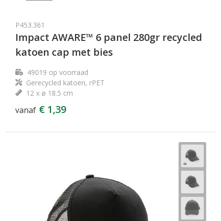
P453.361
Impact AWARE™ 6 panel 280gr recycled
katoen cap met bies
49019
op voorraad
Gerecycled katoen, rPET
12 x ø 18.5 cm
€ 1,39
vanaf