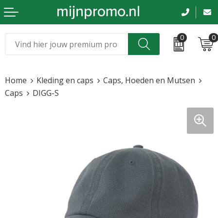
0
0
Kerst
Relatiegeschenken
Home
Kleding en caps
Caps, Hoeden en Mutsen
Sinterklaas
Kleding & caps
Caps
DIGG-S
Voetbal, EK en WK
Sportkleding
Werkkleding
Tassen en reizen
Beurs en evenementen
Bloemen en planten