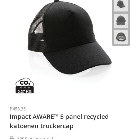
P453.351
Impact AWARE™ 5 panel recycled
katoenen truckercap
3903
op voorraad