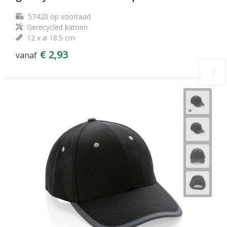
57420
op voorraad
Gerecycled katoen
12 x ø 18.5 cm
€ 2,93
vanaf