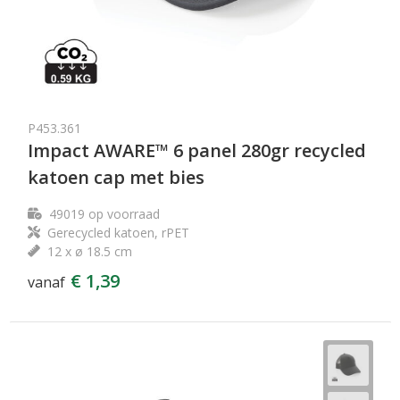
P453.361
Impact AWARE™ 6 panel 280gr recycled
katoen cap met bies
49019
op voorraad
Gerecycled katoen, rPET
12 x ø 18.5 cm
€ 1,39
vanaf