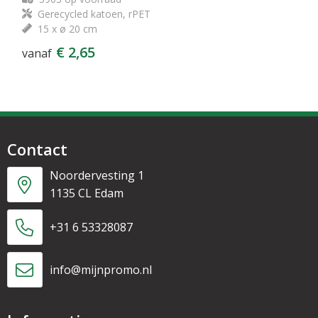
Gerecycled katoen, rPET
15 x ø 20 cm
€ 2,65
vanaf
Contact
Noordervesting 1
1135 CL Edam
+31 6 53328087
info@mijnpromo.nl