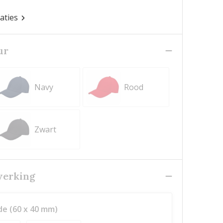
caties
ur
Navy
Rood
Zwart
werking
de (60 x 40 mm)