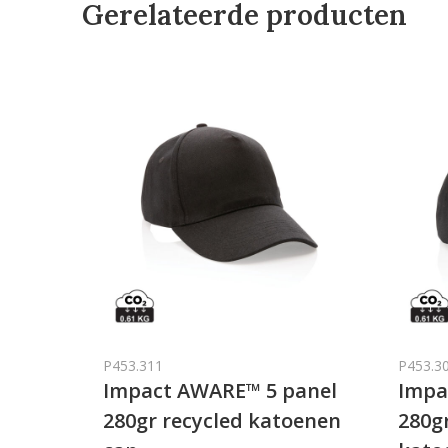
Gerelateerde producten
P453.311
P453.3
Impact AWARE™ 5 panel
Impa
280gr recycled katoenen
280g