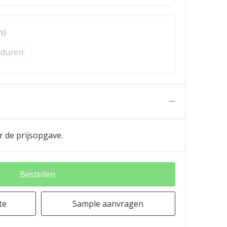
m)
duren
n
r de prijsopgave.
Bestellen
te
Sample aanvragen