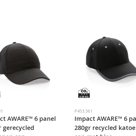
01
P453.361
ct AWARE™ 6 panel
Impact AWARE™ 6 pa
r gerecycled
280gr recycled kato