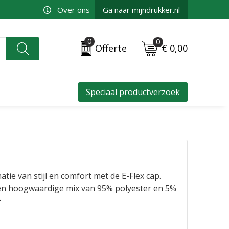
Over ons
Ga naar mijndrukker.nl
0
0
€ 0,00
Offerte
Speciaal productverzoek
tie van stijl en comfort met de E-Flex cap.
en hoogwaardige mix van 95% polyester en 5%