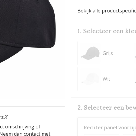
Bekijk alle productspecifi
1. Selecteer een kle
Grijs
Wit
2. Selecteer een be
ct?
ct omschrijving of
Rechter panel voorzij
n? Neem dan contact met