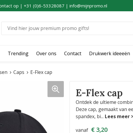
ontact op | +31 (0)6-53328087 | info@mijnpromo.nl
Trending
Over ons
Contact
Drukwerk ideeeën
sen
Caps
E-Flex cap
E-Flex cap
Ontdek de ultieme combina
Deze cap, gemaakt van e
spandex, bi
...
€ 3,20
vanaf