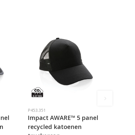
P453.351
nel
Impact AWARE™ 5 panel
en
recycled katoenen