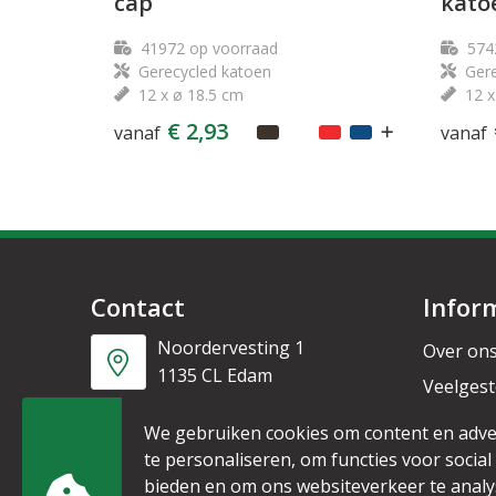
cap
kato
41972
op voorraad
574
Gerecycled katoen
Gere
12 x ø 18.5 cm
12 x
€ 2,93
vanaf
vanaf
Contact
Infor
Noordervesting 1
Over on
1135 CL Edam
Veelgest
Nieuwsb
+31 6 53328087
We gebruiken cookies om content en adve
te personaliseren, om functies voor social
bieden en om ons websiteverkeer te analy
info@mijnpromo.nl