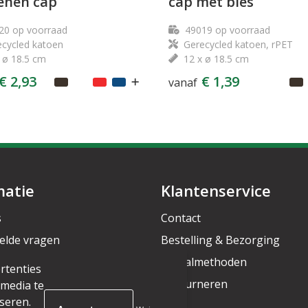
enen cap
cap met bies
20
op voorraad
49019
op voorraad
cycled katoen
Gerecycled katoen, rPET
 ø 18.5 cm
12 x ø 18.5 cm
€ 2,93
€ 1,39
vanaf
matie
Klantenservice
s
Contact
elde vragen
Bestelling & Bezorging
rief
Betaalmethoden
rtenties
Retourneren
 media te
seren.