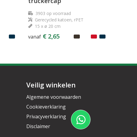
truckercap
3903
op voorraad
Gerecycled katoen, rPET
15 x ø 20 cm
€ 2,65
vanaf
Veilig winkelen
Algemene voorwaarden
Cookieverklaring
Privacyverklaring
Disclaimer