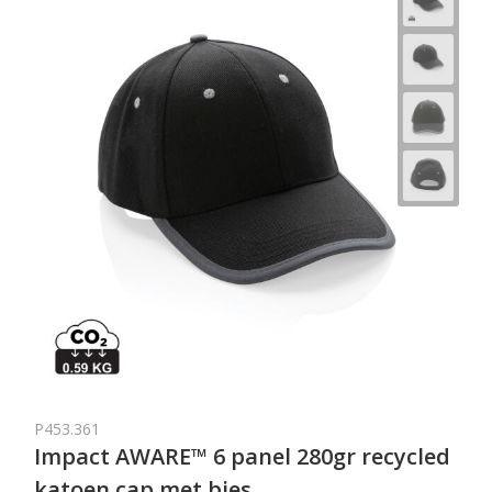
P453.361
Impact AWARE™ 6 panel 280gr recycled
katoen cap met bies