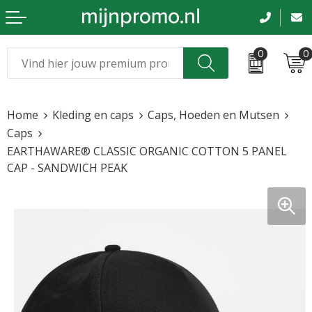
0
0
Kerst
Relatiegeschenken
Home
Kleding en caps
Caps, Hoeden en Mutsen
Sinterklaas
Kleding & caps
Caps
EARTHAWARE® CLASSIC ORGANIC COTTON 5 PANEL
Voetbal, EK en WK
Sportkleding
CAP - SANDWICH PEAK
Werkkleding
Tassen en reizen
Beurs en evenementen
Bloemen en planten