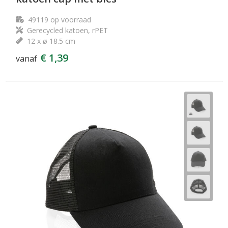
49119
op voorraad
Gerecycled katoen, rPET
12 x ø 18.5 cm
€ 1,39
vanaf