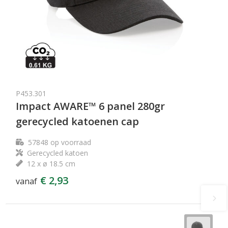
P453.301
Impact AWARE™ 6 panel 280gr
gerecycled katoenen cap
57848
op voorraad
Gerecycled katoen
12 x ø 18.5 cm
€ 2,93
vanaf