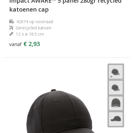
Impact AWARE™ 5 panel 280gr recycled
katoenen cap
42674
op voorraad
Gerecycled katoen
12 x ø 18.5 cm
€ 2,93
vanaf